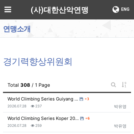
기
메뉴
(사)대한산악연맹
ENG
연맹소개
경기력향상위원회
게시
Total
308
/ 1 Page
게시판 검
댓글
World Climbing Series Guiyang …
3
등록일
조회
등록자
2026.07.28
237
박유영
댓글
World Climbing Series Koper 20…
6
등록일
조회
등록자
2026.07.28
259
박유영