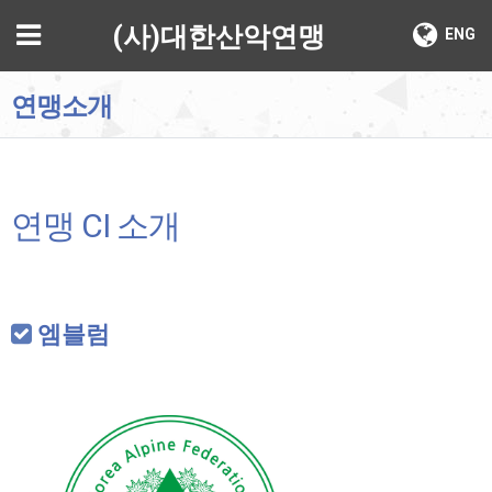
기
메뉴
(사)대한산악연맹
ENG
연맹소개
연맹 CI 소개
엠블럼