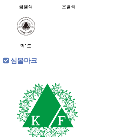
금별색
은별색
먹1도
심볼마크