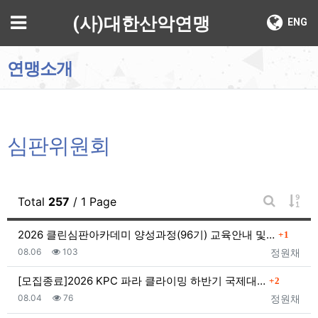
기
메뉴
(사)대한산악연맹
ENG
연맹소개
심판위원회
게시
Total
257
/ 1 Page
게시판 검
댓글
2026 클린심판아카데미 양성과정(96기) 교육안내 및…
1
등록일
조회
등록자
08.06
103
정원채
댓글
[모집종료]2026 KPC 파라 클라이밍 하반기 국제대…
2
등록일
조회
등록자
08.04
76
정원채