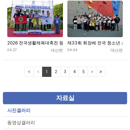
2026 전국생활체육대축전 등산대회
제33회 회장배 전국 청소년 스
등록일
등록자
등록일
등록자
04.27
대산련
04.04
대산련
(current)
1
2
3
4
5
자료실
사진갤러리
동영상갤러리