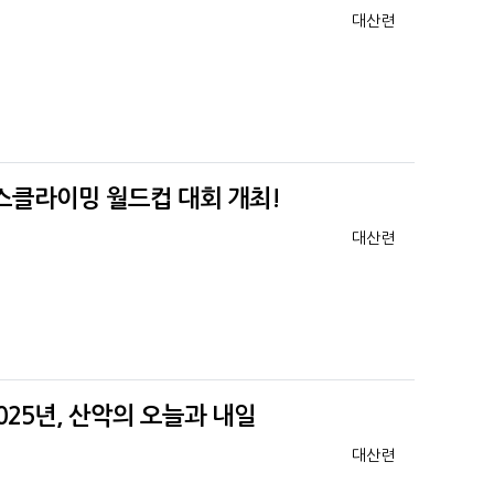
등록자
대산련
아이스클라이밍 월드컵 대회 개최!
등록자
대산련
025년, 산악의 오늘과 내일
등록자
대산련