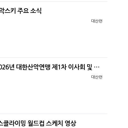
산악스키 주요 소식
등록자
대산련
026년 대한산악연맹 제1차 이사회 및 …
등록자
대산련
아이스클라이밍 월드컵 스케치 영상