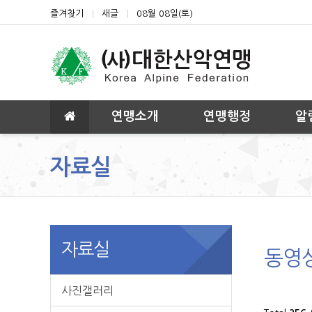
상단 네비
즐겨찾기
새글
08월 08일(토)
메인 메뉴
연맹소개
연맹행정
알
자료실
자료실
동영
사진갤러리