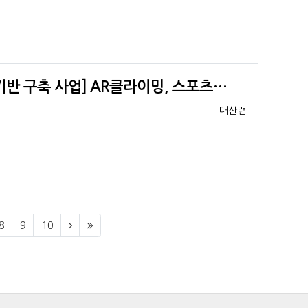
 기반 구축 사업] AR클라이밍, 스포츠…
등록자
대산련
8
9
10