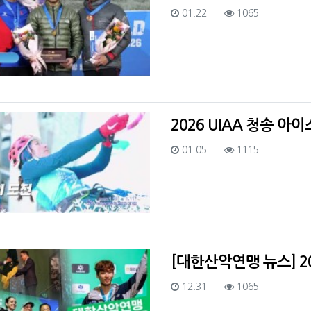
등록일
조회
01.22
1065
2026 UIAA 청송 
등록일
조회
01.05
1115
[대한산악연맹 뉴스] 2
등록일
조회
12.31
1065