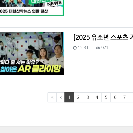
[2025 유소년 스포츠
등록일
조회
12.31
971
(current)
1
2
3
4
5
6
7