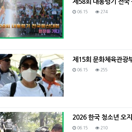
제58회 대통령기 전국
등록일
조회
06.15
274
제15회 문화체육관광
등록일
조회
06.15
255
2026 한국 청소년 오
등록일
조회
06.15
210