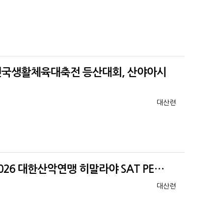
 전국생활체육대축전 등산대회, 산야아시
등록자
대산련
026 대한산악연맹 히말라야 SAT PE…
등록자
대산련