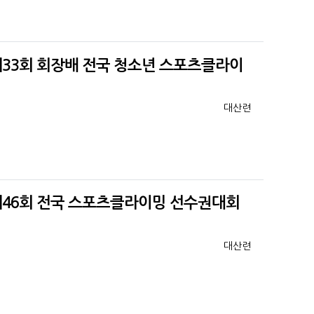
제33회 회장배 전국 청소년 스포츠클라이
등록자
대산련
제46회 전국 스포츠클라이밍 선수권대회
등록자
대산련