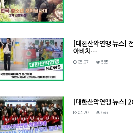
[대한산악연맹 뉴스]
아비치…
등록일
조회
05.07
585
[대한산악연맹 뉴스] 2
등록일
조회
04.20
683