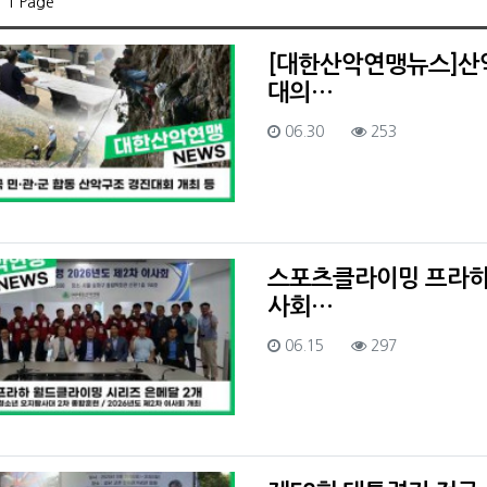
 1 Page
[대한산악연맹뉴스]산악
대의…
등록일
조회
06.30
253
스포츠클라이밍 프라하 
사회…
등록일
조회
06.15
297