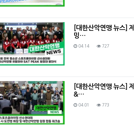
[대한산악연맹 뉴스] 
밍…
등록일
조회
04.14
727
[대한산악연맹 뉴스] 
&…
등록일
조회
04.01
773