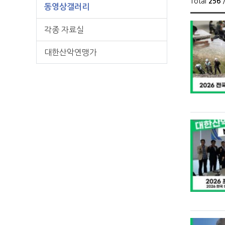
Total
256
/
동영상갤러리
각종 자료실
대한산악연맹가