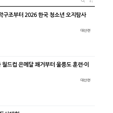
게시물 정렬
게시판 검색
구조부터 2026 한국 청소년 오지탐사
등록자
대산련
월드컵 은메달 쾌거부터 울릉도 훈련·이
등록자
대산련