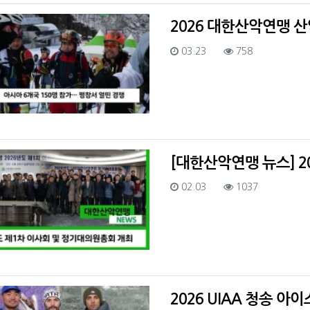
2026 대한산악연맹 
등록일
조회
03.23
758
[대한산악연맹 뉴스] 2
등록일
조회
02.03
1037
2026 UIAA 청송 