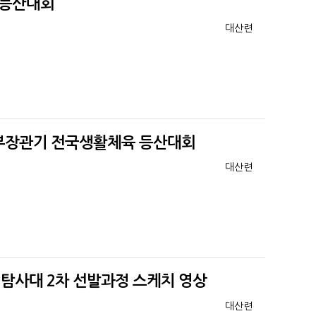
 등산대회
등록자
대산련
부장관기 전국생활체육 등산대회
등록자
대산련
지탐사대 2차 선발과정 스케치 영상
등록자
대산련