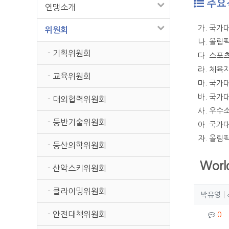
주요
연맹소개
가. 국가
위원회
나. 올림
- 기획위원회
다. 스포
라. 체육
- 교육위원회
마. 국가
바. 국가
- 대외협력위원회
사. 우수
- 등반기술위원회
아. 국가
자. 올림
- 등산의학위원회
Worl
- 산악스키위원회
- 클라이밍위원회
작성
작
박유영
컨텐
- 안전대책위원회
댓
0