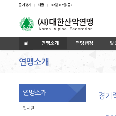
상단 네비
즐겨찾기
새글
08월 07일(금)
메인 메뉴
연맹소개
연맹행정
알
연맹소개
연맹소개
경기
인사말