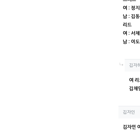
여 : 정
남 : 김
리드
여 : 서
남 : 이
김
김자
여 리
김채영
김자
김자인
김자인 여