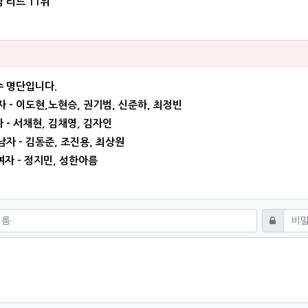
 리드 11위
영님의 댓글
수 명단입니다.
자 - 이도현,노현승, 권기범, 신준하, 최정빈
 서채현, 김채영, 김자인
남자 - 김동준, 조진용, 최상원
- 정지민, 성한아름
쓰기
비밀번호