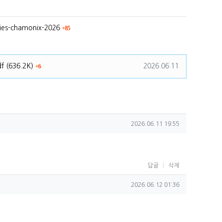
회 연결
ries-chamonix-2026
85
파일크기
회 다운로드
등록일
df
(636.2K)
2026.06.11
6
작성일
2026.06.11 19:55
답글
삭제
작성일
2026.06.12 01:36