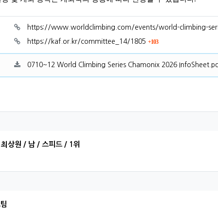
료
https://www.worldclimbing.com/events/world-climbing-se
회 연결
https://kaf.or.kr/committee_14/1805
103
0710~12 World Climbing Series Chamonix 2026 InfoSheet.p
원님의 댓글
최상원 / 남 / 스피드 / 1위
하님의 댓글
표팀