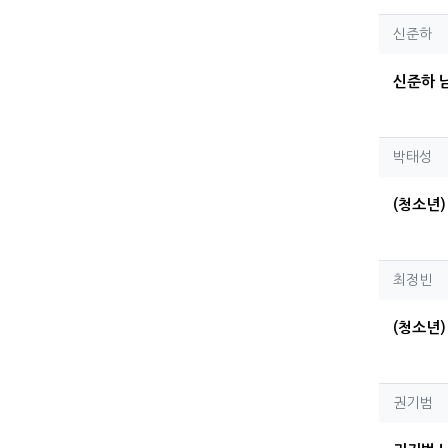
신준
신준하
신준하 남
박태
박태성
(청소년)
최정
최정빈
(청소년)
권기
권기범