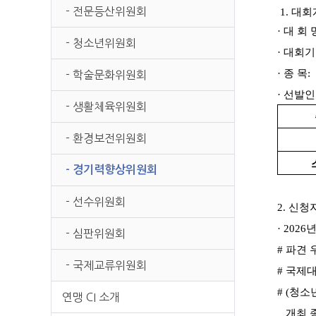
본문
- 전문등산위원회
1.
대회
·
대 회 
- 청소년위원회
·
대회기
·
종 목
:
- 학술문화위원회
·
선발인
- 생활체육위원회
- 환경보전위원회
- 경기력향상위원회
- 선수위원회
2.
신청
· 2026
년
- 심판위원회
#
파견 
- 국제교류위원회
#
국제대
# (
청소
연맹 CI 소개
개최 종