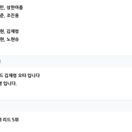
지민, 성한아름
동준, 조진용
채현, 김채령
도현, 노현승
댓글의
자하님의
댓글
하
드 김채령 오타 입니다
 입니다.
인님의 댓글
 리드 5위