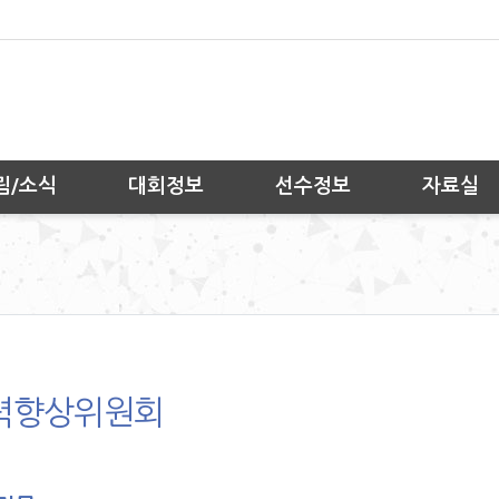
림/소식
대회정보
선수정보
자료실
력향상위원회