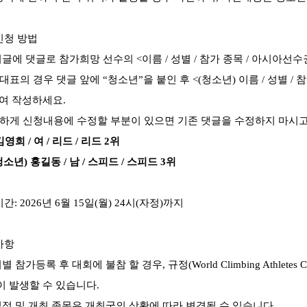
신청 방법
시글에 댓글로 참가희망 선수의
<
이름
/
성별
/
참가 종목
/
아시아선수
대표의 경우 댓글 앞에
“
청소년
”
을 붙인 후
<(
청소년
)
이름
/
성별
/
참
여 작성하세요
.
하게 신청내용에 수정할 부분이 있으면 기존 댓글을 수정하지 마시
김영희
/
여
/
리드
/
리드
2
위
청소년
)
홍길동
/
남
/
스피드
/
스피드
3
위
기간
: 2026
년
6
월
15
일
(
월
) 24
시
(
자정
)
까지
사항
회별 참가등록 후 대회에 불참 할 경우
,
규정
(World Climbing Athletes Ca
 발생할 수 있습니다
.
일정 및 개최 종목은 개최국의 상황에 따라 변경될 수 있습니다
.