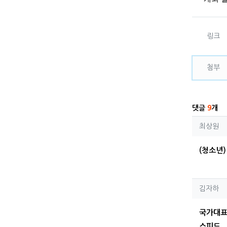
관련자
링크
첨부
댓글
9
개
최상
최상원
(청소년) 
김자
김자하
국가대
스피드