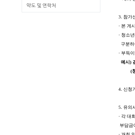
약도 및 연락처
3.
참가
·
본 게
·
청소년
구분하
·
부득이
예시
)
(
4.
신청
5.
유의
·
각 대
부담금이
·
개최 