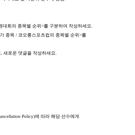
권대회의 종목별 순위
>
를
구분하여 작성하세요
.
가 종목
/
코오롱스포츠컵의 종목별 순위
>
를
고
,
새로운
댓글을 작성하세요
.
ncellation Policy)
에 따라
해당 선수에게