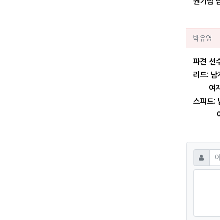
권기범 남
박유
박유영
파견 선
리드: 남
여자 -
스피드: 
여자 
댓글
필수
이름