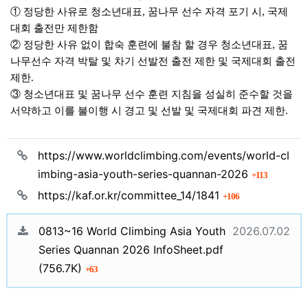
①
정당한 사유로 청소년대표
,
꿈나무 선수 자격 포기 시
,
국제
대회 출전만 제한함
②
정당한 사유 없이 합숙 훈련에 불참 할 경우 청소년대표
,
꿈
나무선수 자격 박탈 및 차기 선발전 출전 제한 및 국제대회 출전
제한
.
③
청소년대표 및 꿈나무 선수 훈련 지침을 성실히 준수할 것을
서약하고 이를 불이행 시 경고 및 선발 및 국제대회 파견 제한
.
관련자료
https://www.worldclimbing.com/events/world-cl
회 연결
imbing-asia-youth-series-quannan-2026
113
회 연결
https://kaf.or.kr/committee_14/1841
106
등록일
0813~16 World Climbing Asia Youth
2026.07.02
파일크기
Series Quannan 2026 InfoSheet.pdf
회 다운로드
(756.7K)
63