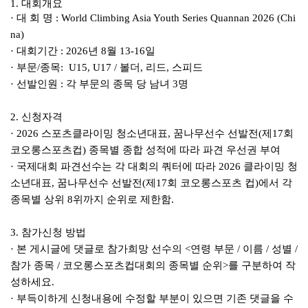
본문
1.
대회개요
·
대 회 명
: World Climbing Asia Youth Series Quannan 2026 (Chi
na)
·
대회기간
: 2026
년
8
월
13-16
일
· 부문/
종목
: U15, U17 /
볼더
,
리드
,
스피드
·
선발인원
: 각 부문의
종목 당 남녀
3
명
2.
신청자격
·
2026
스포츠클라이밍 청소년대표
,
꿈나무선수 선발전
(
제
17
회
코오롱스포츠컵
)
종목별 종합 성적에 따라 파견 우선권 부여
·
국제대회 파견선수는 각 대회의 쿼터에 따라
2026
클라이밍 청
소년대표
,
꿈나무선수 선발전
(
제
17
회 코오롱스포츠 컵
)
에서 각
종목별 상위
8
위까지 순위로 제한함
.
3.
참가신청 방법
·
본 게시글에 댓글로 참가희망 선수의
<
연령 부문
/
이름
/
성별
/
참가 종목
/
코오롱스포츠컵
대회의 종목별 순위
>
를
구분하여 작
성하세요
.
·
부득이하게 신청내용에 수정할 부분이 있으면 기존 댓글을 수