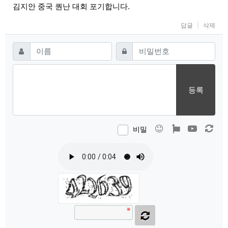
김지안 중국 퀀난 대회 포기합니다.
답글
삭제
댓글쓰기
필수
필수
이름
비밀번호
등록
이모티콘
폰트어썸
동영상
새 
비밀