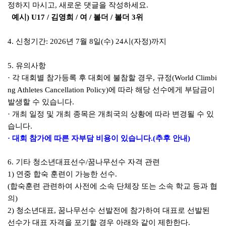
정하지 마시고
,
새로운
댓글을 작성하세요
.
예시
) U17 /
김영희
/
여
/
볼더
/
볼더
3
위
4.
신청기간
: 2026
년
7
월
8
일
(
수
) 24
시
(
자정
)
까지
5.
유의사항
·
각 대회별 참가등록 후 대회에 불참할 경우
,
규정
(World Climbi
ng Athletes Cancellation Policy)
에 따라
해당 선수에게 부담금이
발생할 수 있습니다
.
·
개최 일정 및 개최 종목은 개최국의 상황에 따라 변경될 수 있
습니다
.
·
대회 참가에 따른 자부담 비용이 있습니다
.(
추후 안내
)
6.
기타 청소년대표선수
/
꿈나무선수 자격 관련
1)
연중 합숙 훈련이 가능한 선수
.
(
합숙훈련 관련하여 사전에 소속 단체장 또는 소속 학교 등과 협
의
)
2)
청소년대표
,
꿈나무선수 선발전에 참가하여 대표로 선발된
선수가 대표 자격을
포기할 경우 아래와 같이 제한한다
.