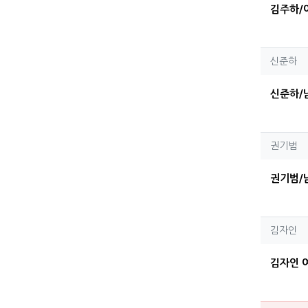
김주하/
신준
신준하
신준하/
권기
권기범
권기범/
김자
김자인
김자인 여