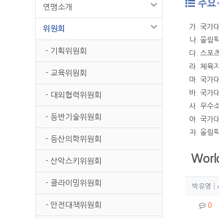
주요
연맹소개
가. 국가
위원회
나. 올림
- 기획위원회
다. 스포
라. 체육
- 교육위원회
마. 국가
바. 국가
- 대외협력위원회
사. 우수
- 등반기술위원회
아. 국가
자. 올림
- 등산의학위원회
Worl
- 산악스키위원회
- 클라이밍위원회
작성
작
박유영
컨텐
- 안전대책위원회
댓
0