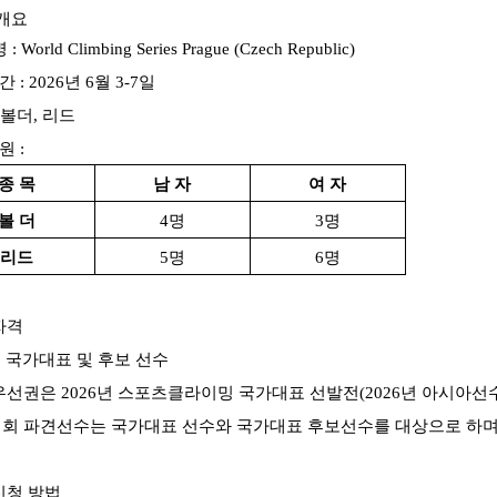
개요
명
: World Climbing Series Prague (Czech Republic)
간
: 2026
년
6
월
3-7
일
볼더
,
리드
원
:
종 목
남 자
여 자
볼 더
4
명
3
명
리드
5
명
6
명
자격
 국가대표 및 후보 선수
우선권은
2026
년 스포츠클라이밍 국가대표 선발전
(2026
년 아시아선
회 파견선수는 국가대표 선수와 국가대표 후보선수를 대상으로 하
신청 방법