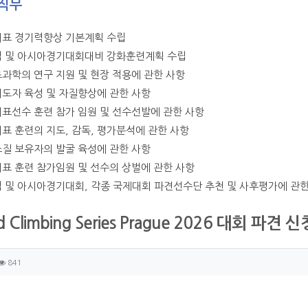
직무
대표 경기력향상 기본계획 수립
픽 및 아시아경기대회대비 강화훈련계획 수립
츠과학의 연구 지원 및 현장 적용에 관한 사항
지도자 육성 및 자질향상에 관한 사항
대표선수 훈련 참가 임원 및 선수선발에 관한 사항
대표 훈련의 지도, 감독, 평가분석에 관한 사항
소질 보유자의 발굴 육성에 관한 사항
대표 훈련 참가임원 및 선수의 상벌에 관한 사항
픽 및 아시아경기대회, 각종 국제대회 파견선수단 추천 및 사후평가에 관한
d Climbing Series Prague 2026 대회 파견 신
자 정보
성
조회
841
츠 정보
글