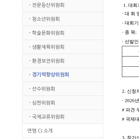
본문
- 전문등산위원회
1.
대회
·
대 회 
- 청소년위원회
·
대회기
·
종 목
:
- 학술문화위원회
·
선발인
- 생활체육위원회
- 환경보전위원회
- 경기력향상위원회
- 선수위원회
2.
신청
· 2026
년
- 심판위원회
#
파견 
- 국제교류위원회
#
국제대
연맹 CI 소개
3.
참가