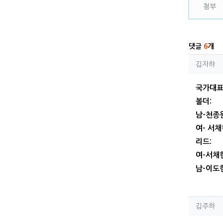
첨부
댓글
6
개
김자
김자하
국가대
볼더:
남-천종
여- 서
리드:
여-서채
남-이도
김주
김주하