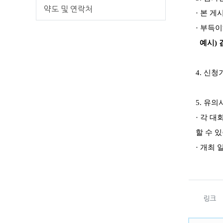
약도 및 연락처
·
본 게
·
부득이
예시
)
4.
신청
5.
유의
·
각 대
할 수 
·
개최 
관련자
링크