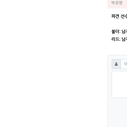
박유
박유영
파견 선
볼더: 남
리드: 남
댓글
필수
이름
숫자음성듣기
새로