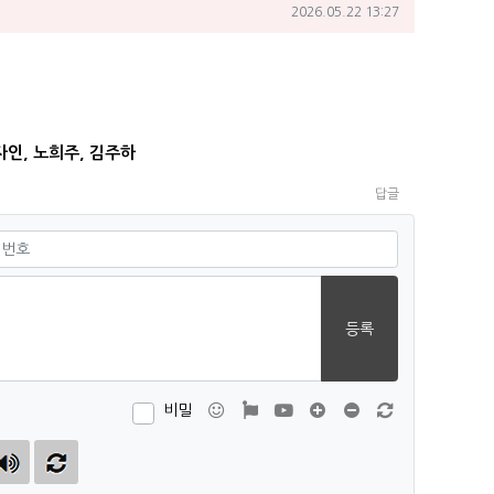
작성일
2026.05.22 13:27
김자인, 노희주, 김주하
답글
필수
등록
이모티콘
폰트어썸
동영상
댓글창 늘이기
댓글창 줄이기
새 댓글 작성
비밀