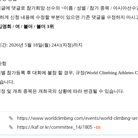
시글에 댓글로 참가희망 선수의
<
이름
/
성별
/
참가 종목
/
아시아선수
하게 신청 내용에 수정할 부분이 있으면 기존 댓글을 수정하지 마시
김영희
/
여
/
볼더
/
볼더
3
위
기간
: 2026
년
5
월
18
일
(
월
) 24
시
(
자정
)
까지
사항
회별 참가등록 후 대회에 불참 할 경우
,
규정
(World Climbing Athletes Ca
있습니다
.
일정 및 개최 종목은 개최국의 상황에 따라 변경될 수 있습니다
.
료
https://www.worldclimbing.com/events/world-climbing-se
회 연결
https://kaf.or.kr/committee_14/1805
153