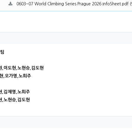
0603~07 World Climbing Series Prague 2026 InfoSheet.pdf
(
하님의 댓글
표팀
원,이도현,노현승,김도현
채현,오가영,노희주
현,김채영,노희주
현,노현승,김도현
하님의 댓글