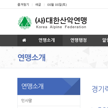
상단 네비
즐겨찾기
새글
08월 08일(토)
메인 메뉴
연맹소개
연맹행정
알
연맹소개
연맹소개
경기
인사말