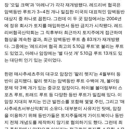
장 ‘오일 크랙’과 ‘아레나’가 각각 재개방됐다. 레드리버 협곡은
암벽등반 루트가 3~4천 개나 밀집한 미국의 대표적인 암벽등반
대상지 중 하나로 꼽힌다. 그런데 이 두 곳 암장에서는 2004년
에 정유 회사가 토지를 매입하면서 등반 금지가 시작됐다. 레드
리버협곡산악회는 그 직후부터 최근까지 토지주에게 접근하며
협상을 계속한 결과, 최근 암벽등반 루트 총 83개가 재개방됐
다. 그중에는 ‘레드리버 협곡 최고의 5.10급 루트’로 불리는 루트
도 있었고, 아레나 암장에는 ‘별 다섯 개’ 5.10급 루트 13개도 있
는 대단히 인기 있는 곳이었다.
한편 매사추세츠주의 대규모 암장인 ‘팔리 렛지’는 4월부터 등
반이 금지됐다. 팔리 렛지는 암벽등반 루트 수백여 개, 볼더링
문제 약 3백 개가 있는 중규모 암장이다. 하이볼 볼더링부터 스
포츠 루트, 트래드 루트 등 다양한 등반 루트가 밀집해 있다. 이
암장 지대의 부지는 인근 발전소를 포함해 몇몇 주민, 그리고 ‘매
사추세츠서부산악회’의 소유다. 대부분이 사유지인 탓에, 암장
을 이용하기 위해 등반가들은 토지주들에게 가이드북이나 등반
지 전체 개념도를 제작하지 않기로 협의하기도 했다. 그런데 최