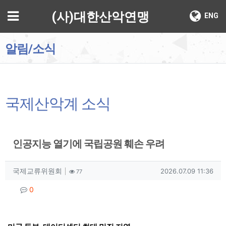
기
메뉴
(사)대한산악연맹
ENG
알림/소식
국제산악계 소식
인공지능 열기에 국립공원 훼손 우려
작성자 정보
작성
조회
작성일
국제교류위원회
2026.07.09 11:36
77
컨텐츠 정보
댓글
0
본문