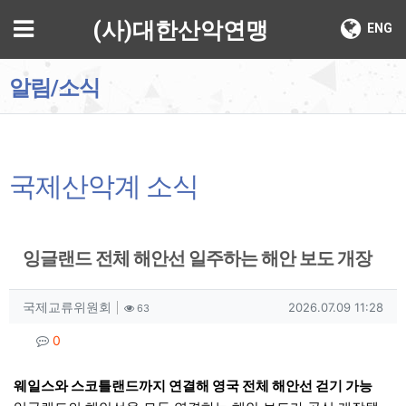
기
메뉴
(사)대한산악연맹
ENG
알림/소식
국제산악계 소식
잉글랜드 전체 해안선 일주하는 해안 보도 개장
작성자 정보
작성
조회
작성일
국제교류위원회
2026.07.09 11:28
63
컨텐츠 정보
댓글
0
본문
웨일스와 스코틀랜드까지 연결해 영국 전체 해안선 걷기 가능