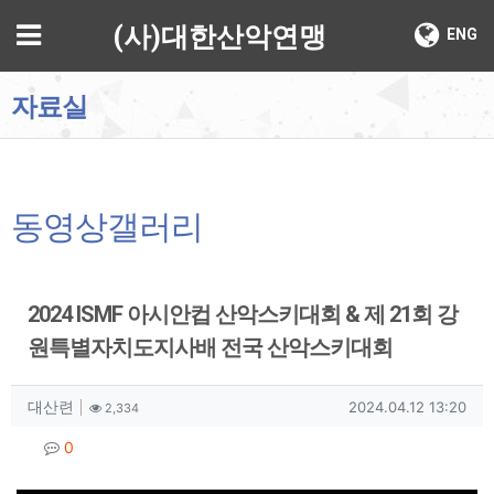
기
메뉴
(사)대한산악연맹
ENG
자료실
동영상갤러리
2024 ISMF 아시안컵 산악스키대회 & 제 21회 강
원특별자치도지사배 전국 산악스키대회
작성자 정보
작성
조회
작성일
대산련
2024.04.12 13:20
2,334
컨텐츠 정보
댓글
0