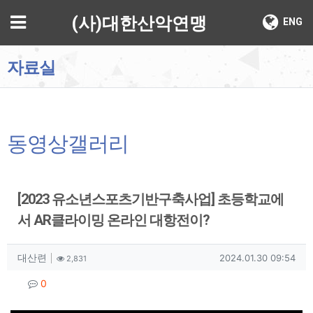
기
메뉴
(사)대한산악연맹
ENG
자료실
동영상갤러리
[2023 유소년스포츠기반구축사업] 초등학교에
서 AR클라이밍 온라인 대항전이?
작성자 정보
작성
조회
작성일
대산련
2024.01.30 09:54
2,831
컨텐츠 정보
댓글
0