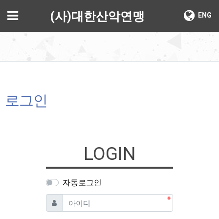
기
메뉴
(사)대한산악연맹
ENG
로그인
LOGIN
자동로그인
필수
아이디