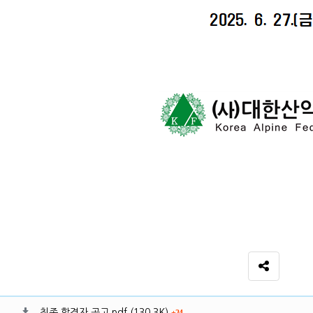
SNS 공유
료
파일크기
회 다운로드
최종 합격자 공고.pdf
(130.3K)