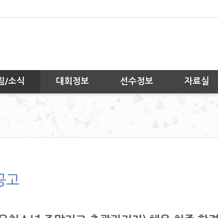
림/소식
대회정보
선수정보
자료실
공고