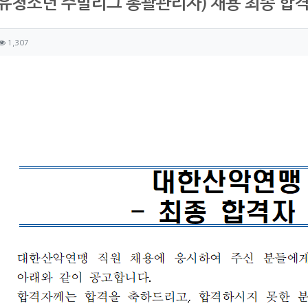
유청소년 주말리그 총괄관리자) 채용 최종 합
자 정보
성
조회
1,307
츠 정보
글