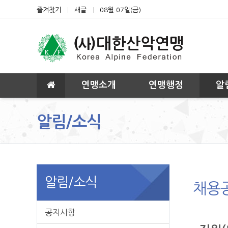
상단 네비
즐겨찾기
새글
08월 07일(금)
메인 메뉴
연맹소개
연맹행정
알
알림/소식
알림/소식
채용
공지사항