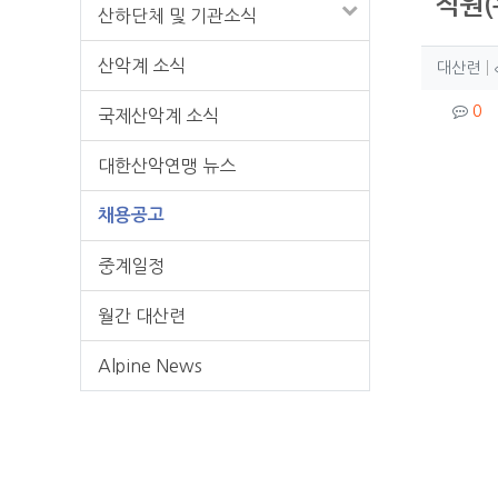
직원(
산하단체 및 기관소식
작성
산악계 소식
작
대산련
컨텐
댓
0
국제산악계 소식
본문
대한산악연맹 뉴스
채용공고
중계일정
월간 대산련
Alpine News