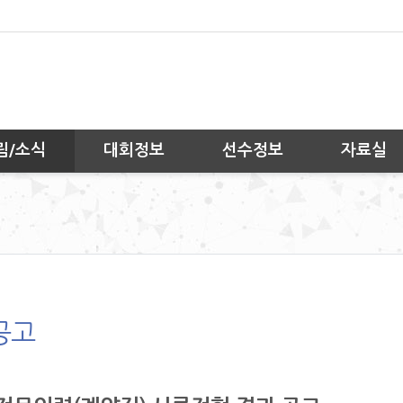
림/소식
대회정보
선수정보
자료실
공고