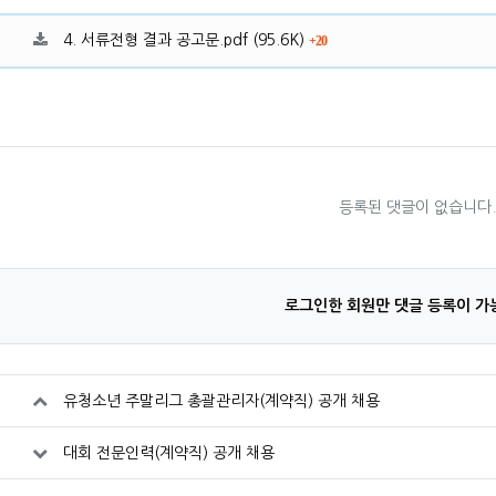
료
파일크기
회 다운로드
4. 서류전형 결과 공고문.pdf
(95.6K)
20
등록된 댓글이 없습니다
로그인한 회원만 댓글 등록이 가
유청소년 주말리그 총괄관리자(계약직) 공개 채용
대회 전문인력(계약직) 공개 채용