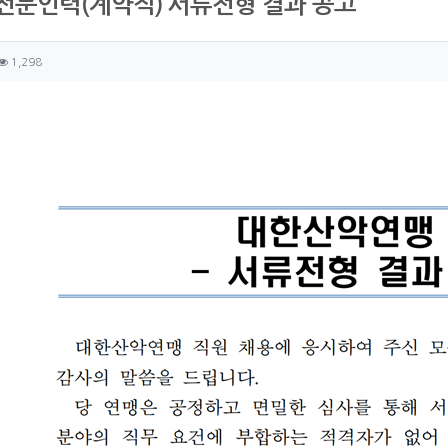
전문인력(계약직) 서류전형 결과 공고
자 정보
성
조회
1,298
츠 정보
글