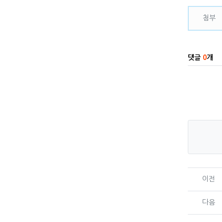
관련자
첨부
댓글
0
개
이전
다음