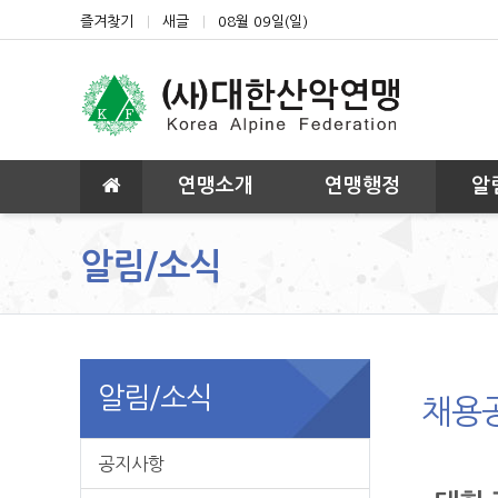
상단 네비
즐겨찾기
새글
08월 09일(일)
메인 메뉴
연맹소개
연맹행정
알
알림/소식
알림/소식
채용
공지사항