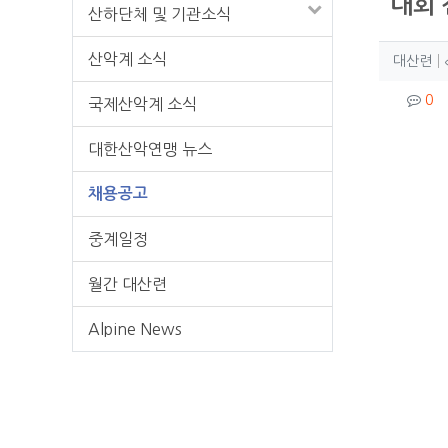
대회 
산하단체 및 기관소식
작성
산악계 소식
작
대산련
컨텐
댓
0
국제산악계 소식
본문
대한산악연맹 뉴스
채용공고
중계일정
월간 대산련
Alpine News