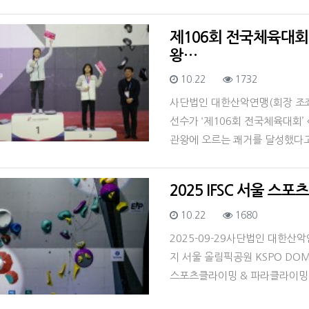
제106회 전국체육대회
왕…
등록일
조회
10.22
1732
사단법인 대한산악연맹(회장 조
선수가 ‘제106회 전국체육대회’
관왕에 오르는 쾌거를 달성했다고
2025 IFSC 서울 
등록일
조회
10.22
1680
2025-09-29사단법인 대한산악
지 서울 올림픽공원 KSPO DOM
스포츠클라이밍 & 파라클라이밍