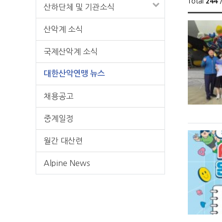
Total
244
/
산하단체 및 기관소식
산악계 소식
국제산악계 소식
대한산악연맹 뉴스
채용공고
중계일정
월간 대산련
Alpine News