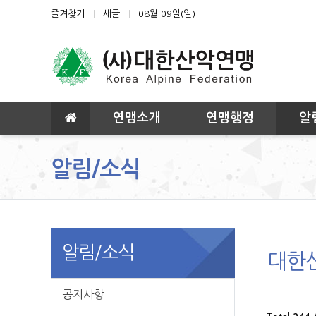
상단 네비
즐겨찾기
새글
08월 09일(일)
메인 메뉴
연맹소개
연맹행정
알
알림/소식
알림/소식
대한
공지사항