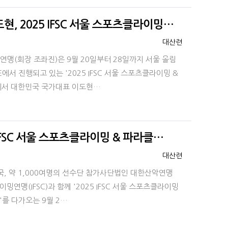
, 2025 IFSC 서울 스포츠클라이밍…
등록자
대산련
악연맹(회장 조좌진)은 9월 20일부터 28일까지 서울 올림
서 진행되고 있는 '2025 IFSC 서울 스포츠클라이밍 &
서 대한민국 국가대표 이도현…
 IFSC 서울 스포츠클라이밍 & 파라클…
등록자
대산련
여 개국, 약 1,000여명의 선수단 참가사단법인 대한산악연맹
연맹(IFSC)과 함께 '2025 IFSC 서울 스포츠클라이밍
를 다가오는 9월 2…