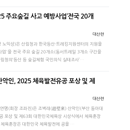
5 주요숲길 사고 예방사업’전국 20개
등록자
대산련
 노익상)은 산림청과 한국등산·트레킹지원센터의 지원을
방사업'을 전국 주요 숲길 20개소(동서트레일 3개소 구간을
산림청의‘등산 등 숲길체험 국민의식 실태조사’…
악인, 2025 체육발전유공 포상 및 제
등록자
대산련
산악연맹(회장 조좌진)은 조벽래(趙璧來) 산악인(부산 동아대
유공 포상 및 제63회 대한민국체육상 시상식에서 체육훈장
. 체육훈장은 대한민국 체육발전에 공을 …