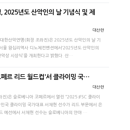
 2025년도 산악인의 날 기념식 및 제
등록자
대산련
대한산악연맹(회장 조좌진)은 2025년도 산악인의 날 기
5시 서울 왕십리역사 디노체컨벤션에서‘2025년도 산악인의
산악상 시상식’을 개최한다고 밝혔다. 산…
밍 코페르 리드 월드컵'서 클라이밍 국…
등록자
대산련
)은 슬로베니아 코페르에서 열린 “2025 IFSC 클라이
한민국 클라이밍 국가대표 서채현 선수가 리드 부문에서 은
드 예선에서 서채현 선수는 슬로베니아의 얀야 …