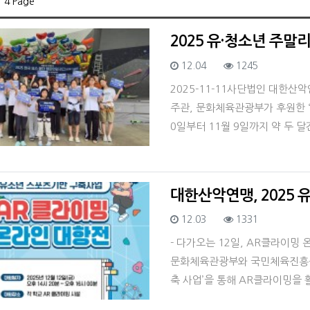
 4 Page
2025 유·청소년 주말
등록일
조회
12.04
1245
2025-11-11사단법인 대한산
주관, 문화체육관광부가 후원한 “2
0일부터 11월 9일까지 약 두 
대한산악연맹, 2025 
등록일
조회
12.03
1331
- 다가오는 12일, AR클라이밍
문화체육관광부와 국민체육진흥공단
축 사업’을 통해 AR클라이밍을 