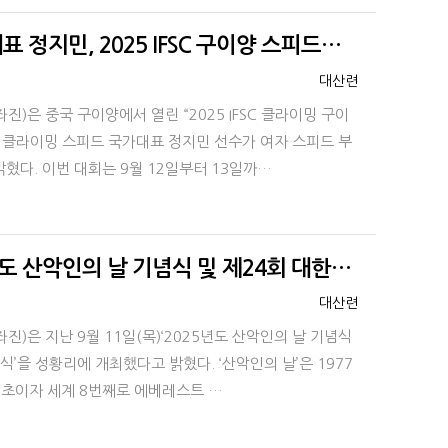
정지민, 2025 IFSC 구이양 스피드…
등록자
대산련
)은 중국 구이양에서 열린 “2025 IFSC 클라이밍 구이
 클라이밍 스피드 국가대표 정지민 선수가 여자 스피드 부
혔다. 이번 대회는 9월 12일부터 13일까…
도 산악인의 날 기념식 및 제24회 대한…
등록자
대산련
)은 지난 9월 11일(목)‘2025년도 산악인의 날 기념식
식’을 성황리에 개최했다고 밝혔다. ‘산악인의 날’은 1977
최초이자 세계 8번째로 에베레스트 …