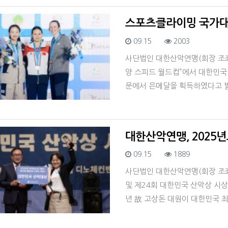
스포츠클라이밍 국가대표 
등록일
조회
09.15
2003
사단법인 대한산악연맹(회장 조좌진
양 스피드 월드컵”에서 대한민국
문에서 은메달을 획득하였다고 밝
대한산악연맹, 2025년
등록일
조회
09.15
1889
사단법인 대한산악연맹(회장 조좌진
및 제24회 대한민국 산악상 시상
년 故 고상돈 대원이 대한민국 