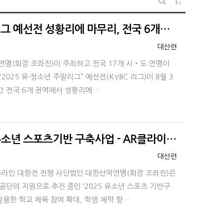
게시물 정렬
게시판 검색
리그 예선전 성황리에 마무리, 전국 6개…
등록자
대산련
악연맹(회장 조좌진)이 주최하고 전국 17개 시‧도 연맹이
025 유·청소년 주말리그” 예선전(KYBC 리그)이 8월 3
달간 전국 6개 권역에서 성황리에…
유소년 스포츠기반 구축사업 - AR클라이…
등록자
대산련
 온라인 대항전 진행 사단법인 대한산악연맹(회장 조좌진)은
의 지원으로 추진 중인 ‘2025 유소년 스포츠 기반구
활용한 학교 체육 참여 확대, 학생 체력 향…