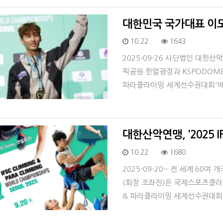
대한민국 국가대표 이도현
등록일
조회
10.22
1643
2025-09-26 사단법인 대한산
픽공원 한얼광장과 KSPODOME에
파라클라이밍 세계선수권대회'에
대한산악연맹, '2025
등록일
조회
10.22
1680
2025-09-20-- 전 세계 60
(회장 조좌진)은 국제스포츠클라이밍
& 파라클라이밍 세계선수권대회'