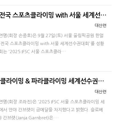
 전국 스포츠클라이밍 with 서울 세계선…
등록자
대산련
연맹(회장 손중호)은 9월 27일(토) 서울 올림픽공원 한얼
 전국 스포츠클라이밍 with 서울 세계선수권대회'를 성황
 '2025 IFSC 서울 스포츠클라…
스포츠클라이밍 & 파라클라이밍 세계선수권…
등록자
대산련
연맹(회장 조좌진)은 '2025 IFSC 서울 스포츠클라이밍 세
에서 얀야 간브렛이 금메달을 차지했다고 밝혔다. 슬로베
렛(Janja Garnbret)은 …