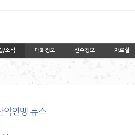
림/소식
대회정보
선수정보
자료실
산악연맹 뉴스