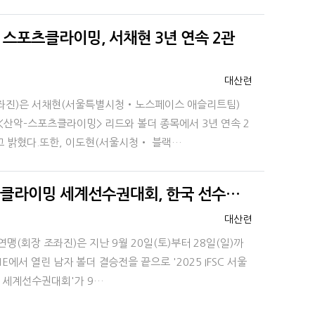
 스포츠클라이밍, 서채현 3년 연속 2관
등록자
대산련
좌진)은 서채현(서울특별시청‧노스페이스 애슬리트팀)
 <산악–스포츠클라이밍> 리드와 볼더 종목에서 3년 연속 2
 밝혔다.또한, 이도현(서울시청‧ 블랙…
스포츠클라이밍 세계선수권대회, 한국 선수…
등록자
대산련
연맹(회장 조좌진)은 지난 9월 20일(토)부터 28일(일)까
E에서 열린 남자 볼더 결승전을 끝으로 '2025 IFSC 서울
 세계선수권대회'가 9…