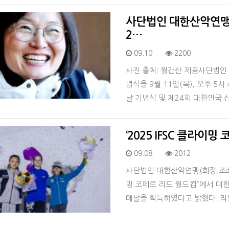
사단법인 대한산악연맹,
2…
등록일
조회
09.10
2200
사진 출처: 월간산 제공사단법인 
념식을 9월 11일(목), 오후 
날 기념식 및 제24회 대한민국 
‘2025 IFSC 클라이
등록일
조회
09.08
2012
사단법인 대한산악연맹(회장 조좌진
밍 코페르 리드 월드컵”에서 대
메달을 획득하였다고 밝혔다. 리