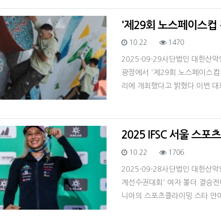
'제29회 노스페이스컵
등록일
조회
10.22
1470
2025-09-29사단법인 대한산악
광장에서 '제29회 노스페이스컵
리에 개최했다고 밝혔다.이번 대회는
2025 IFSC 서울 
등록일
조회
10.22
1706
2025-09-28사단법인 대한산악
계선수권대회' 여자 볼더 결승전
니아의 스포츠클라이밍 스타 얀야 간브