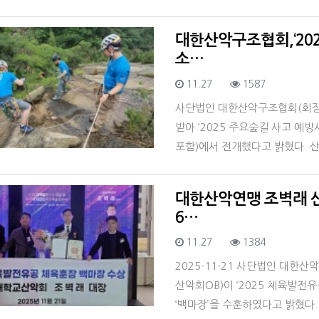
대한산악구조협회,‘202
소…
등록일
조회
11.27
1587
사단법인 대한산악구조협회(회장
받아 ‘2025 주요숲길 사고 예
포함)에서 전개했다고 밝혔다. 
대한산악연맹 조벽래 산
6…
등록일
조회
11.27
1384
2025-11-21 사단법인 대한
산악회OB)이 ‘2025 체육발전
‘백마장’을 수훈하였다고 밝혔다