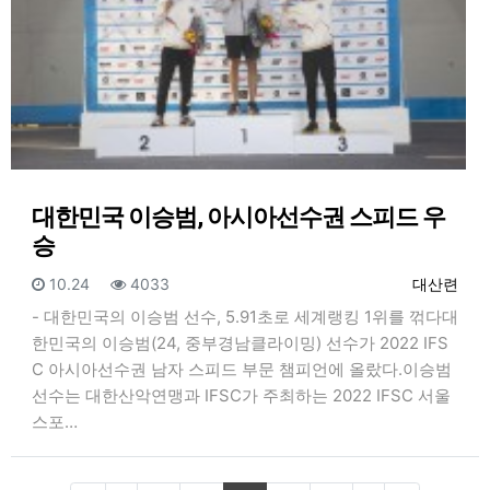
대한민국 이승범, 아시아선수권 스피드 우
승
등록일
조회
등록자
10.24
4033
대산련
- 대한민국의 이승범 선수, 5.91초로 세계랭킹 1위를 꺾다대
한민국의 이승범(24, 중부경남클라이밍) 선수가 2022 IFS
C 아시아선수권 남자 스피드 부문 챔피언에 올랐다.이승범
선수는 대한산악연맹과 IFSC가 주최하는 2022 IFSC 서울
스포…