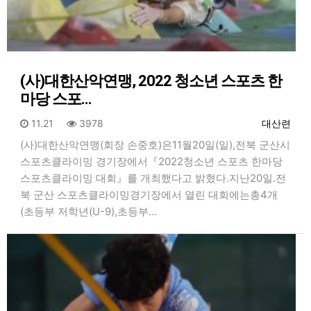
(사)대한산악연맹, 2022 청소년 스포츠 한
마당 스포…
등록일
조회
등록자
11.21
3978
대산련
(사)대한산악연맹(회장 손중호)은11월20일(일),전북 군산시
스포츠클라이밍 경기장에서『2022청소년 스포츠 한마당
스포츠클라이밍 대회』를 개최했다고 밝혔다.지난20일.전
북 군산 스포츠클라이밍경기장에서 열린 대회에는총4개
(초등부 저학년(U-9),초등부…