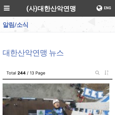
기
메뉴
(사)대한산악연맹
ENG
알림/소식
대한산악연맹 뉴스
게시
Total
244
/ 13 Page
게시판 검