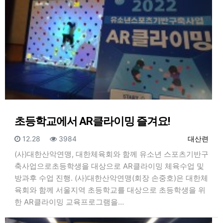
초등학교에서 AR클라이밍 즐겨요!
등록일
조회
등록자
12.28
3984
대산련
(사)대한산악연맹, 대한체육회와 함께 유소년 스포츠기반구
축사업으로초등학생을 대상으로 AR클라이밍 체육수업 및
방과후 수업 진행. (사)대한산악연맹(회장 손중호)은 대한체
육회와 함께 서울지역 초등학교를 대상으로 초등학생을 위
한 AR클라이밍 교육프로그램을…