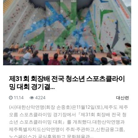
제31회 회장배 전국 청소년 스포츠클라이
밍 대회 경기결…
등록일
조회
등록자
11.14
4224
대산련
(사)대한산악연맹(회장 손중호)은11월12일(토),제주도 제주
오름 스포츠클라이밍 경기장에서『제31회 회장배 전국 청
소년 스포츠클라이밍 대회』를 개최했다.대한산악연맹과
제주특별자치도산악연맹이 주최·주관하고,신한금융그룹,
노스페이스가 공식후원하고 문화체육관…