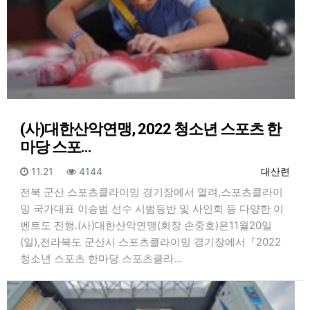
(사)대한산악연맹, 2022 청소년 스포츠 한
마당 스포…
등록일
조회
등록자
11.21
4144
대산련
전북 군산 스포츠클라이밍 경기장에서 열려,스포츠클라이
밍 국가대표 이승범 선수 시범등반 및 사인회 등 다양한 이
벤트도 진행.(사)대한산악연맹(회장 손중호)은11월20일
(일),전라북도 군산시 스포츠클라이밍 경기장에서『2022
청소년 스포츠 한마당 스포츠클라…