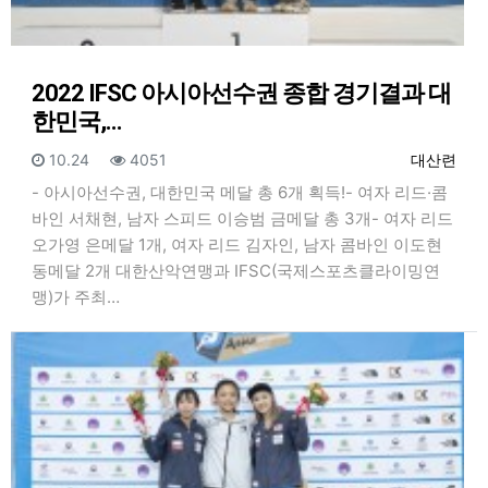
2022 IFSC 아시아선수권 종합 경기결과 대
한민국,…
등록일
조회
등록자
10.24
4051
대산련
- 아시아선수권, 대한민국 메달 총 6개 획득!- 여자 리드·콤
바인 서채현, 남자 스피드 이승범 금메달 총 3개- 여자 리드
오가영 은메달 1개, 여자 리드 김자인, 남자 콤바인 이도현
동메달 2개 대한산악연맹과 IFSC(국제스포츠클라이밍연
맹)가 주최…