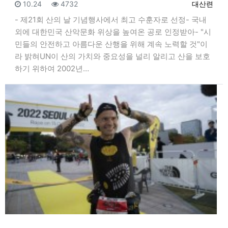
등록일
조회
등록자
10.24
4732
대산련
- 제21회 산의 날 기념행사에서 최고 수훈자로 선정- 국내
외에 대한민국 산악문화 위상을 높여온 공로 인정받아- "시
민들의 안전하고 아름다운 산행을 위해 계속 노력할 것"이
라 밝혀UN이 산의 가치와 중요성을 널리 알리고 산을 보호
하기 위하여 2002년…