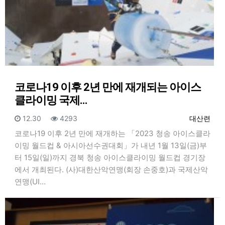
코로나19 이후 2년 만에 재개되는 아이스
클라이밍 국제…
등록일
조회
등록자
12.30
4293
대산련
코로나19 이후 2년 만에 재개하는 「2023 청송 아이스클라
이밍 월드컵 & 아시아선수권대회」가 내년 1월 13일(금)부
터 15일(일)까지 경북 청송 아이스클라이밍 월드컵 경기장
에서 개최된다. (사)대한산악연맹(회장 손중호)과 국제산악
연맹(UI…