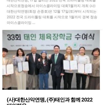
대한산악연맹, 17일 열리는 2022 전국 드라이툴링 대회를
시작으로청송에서 아이스클라이밍 대회1월까지 개최 (사)
대한산악연맹(회장 손중호)은 12월 17일(토)부터 시작되는
2022 전국 드라이툴링 대회를 시작으로 1월까지 경북 청송
아이스클라이밍 …
(사)대한산악연맹, (주)태인과 함께 2022