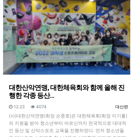
대한산악연맹, 대한체육회와 함께 올해 진
행한 각종 등산…
등록일
조회
등록자
12.23
4074
대산련
(사)대한산악연맹(회장 손중호)은 대한체육회(회장 이기흥)
의 지원을 받아 청소년부터 어르신까지 전국적으로 대대적
인 등산 및 산악스포츠 교육을 진행하였다. 먼저 청소년들