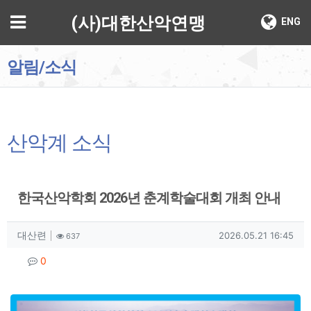
기
메뉴
(사)대한산악연맹
ENG
알림/소식
산악계 소식
한국산악학회 2026년 춘계학술대회 개최 안내
작성자 정보
작성
조회
작성일
대산련
2026.05.21 16:45
637
컨텐츠 정보
댓글
0
본문