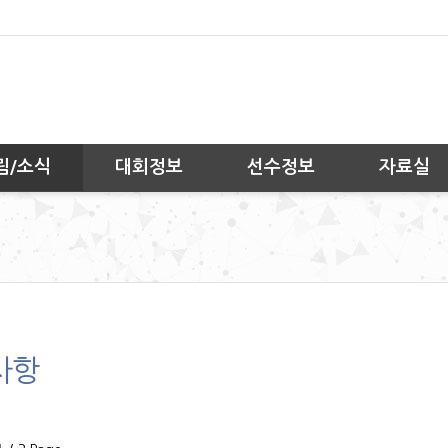
림/소식
대회정보
선수정보
자료실
사항