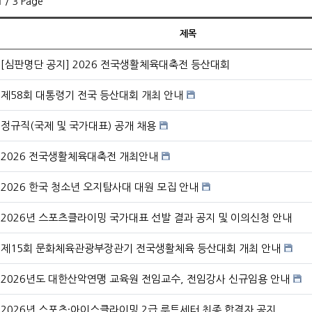
1
/ 3 Page
제목
[심판명단 공지] 2026 전국생활체육대축전 등산대회
제58회 대통령기 전국 등산대회 개최 안내
정규직(국제 및 국가대표) 공개 채용
2026 전국생활체육대축전 개최안내
2026 한국 청소년 오지탐사대 대원 모집 안내
2026년 스포츠클라이밍 국가대표 선발 결과 공지 및 이의신청 안내
제15회 문화체육관광부장관기 전국생활체육 등산대회 개최 안내
2026년도 대한산악연맹 교육원 전임교수, 전임강사 신규임용 안내
2026년 스포츠·아이스클라이밍 2급 루트세터 최종 합격자 공지