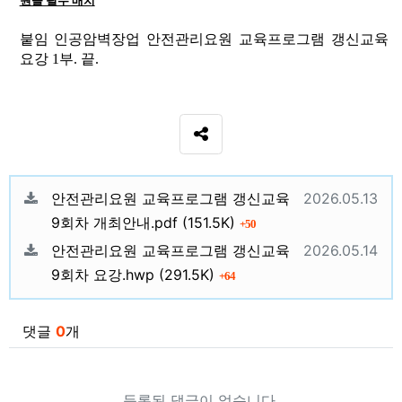
원을 필수 배치
붙임 인공암벽장업 안전관리요원 교육프로그램 갱신교육
요강
1
부
.
끝
.
SNS 공유
관련자료
등록일
안전관리요원 교육프로그램 갱신교육
2026.05.13
파일크기
회 다운로드
9회차 개최안내.pdf
(151.5K)
50
등록일
안전관리요원 교육프로그램 갱신교육
2026.05.14
파일크기
회 다운로드
9회차 요강.hwp
(291.5K)
64
댓글
0
개
등록된 댓글이 없습니다.