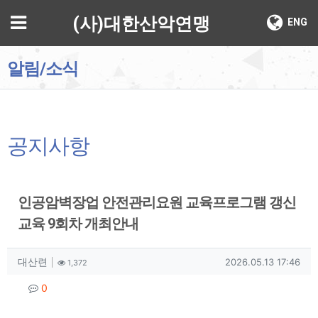
기
메뉴
(사)대한산악연맹
ENG
알림/소식
공지사항
인공암벽장업 안전관리요원 교육프로그램 갱신
교육 9회차 개최안내
작성자 정보
작성
조회
작성일
대산련
2026.05.13 17:46
1,372
컨텐츠 정보
댓글
0