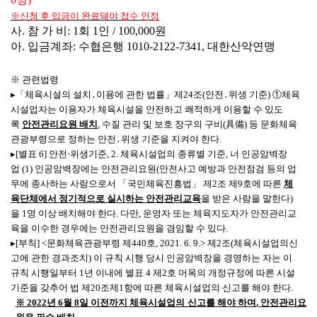
※
신청 후 입금이 완료돼야 접수 인정
사
.
참 가 비
: 1
회
1
인
/ 100,000
원
아
.
입금계좌
:
수협은행
1010-2122-7341,
대한산악연맹
※
관련법령
▸
「
체육시설의 설치
․
이용에 관한 법률
」
제
24
조
(
안전
․
위생 기준
)
①
체육
시설업자는 이용자가 체육시설을 안전하고 쾌적하게 이용할 수 있도
록
안전관리요원 배치
,
수질 관리 및 보호 장구의 구비
(
具備
)
등 문화체육
관광부령으로 정하는 안전
․
위생 기준을 지켜야 한다
.
▸
[
별표
6]
안전
‧
위생기준
, 2.
체육시설업의 종류별 기준
,
너 인공암벽장
업
(1)
인공암벽장에는 안전관리요원
(
안전사고 예방과 안전점검 등의 업
무에 종사하는 사람으로서
「
국민체육진흥법
」
제
2
조 제
9
호에 따른
체
육단체에서 정기적으로 실시하는 안전관리교육
을 받은 사람을 말한다
)
을
1
명 이상 배치해야 한다
.
다만
,
운영자 또는 체육지도자가 안전관리교
육을 이수한 경우에는 안전관리요원을 겸임할 수 있다
.
▸
[
부칙
] <
문화체육관광부령 제
440
호
, 2021. 6. 9.>
제
2
조
(
체육시설업의신
고에 관한 경과조치
)
이 규칙 시행 당시 인공암벽장을 경영하는 자는 이
규칙 시행일부터
1
년 이내에 별표
4
제
2
호 머목의 개정규정에 따른 시설
기준을 갖추어 법 제
20
조제
1
항에 따른 체육시설업의 신고를 해야 한다
.
※
2022
년
6
월
8
일 이전까지 체육시설업의 신고를 해야 하며
,
안전관리요