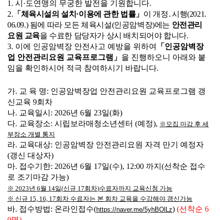
본문
1.
시
·
도연맹의 무궁한 발전을 기원합니다
.
2.
「
체육시설의 설치
·
이용에 관한 법률
」
이 개정
․
시행
(2021.
06.09.)
됨에 따라 모든 체육시설
(
인공암벽장
)
에는
안전관리
요원 교육
을 수료한 담당자가 상시 배치되어야 합니다
.
3.
이에 인공암벽장 안전사고 예방을 위하여
「
인공암벽장
업 안전관리요원 교육프로그램
」
을 진행하오니 아래와 붙
임을 확인하시어 적극 참여하시기 바랍니다
.
가
.
교 육 명
:
인공암벽장업 안전관리요원 교육프로그램 갱
신교육
9
회차
나
.
교육일시
: 2026
년
6
월
23
일
(
화
)
다
.
교육장소
:
시립보라매청소년센터
(
예정
),
※
모집 마감 후 세
부장소 개별 통지
라
.
교육대상
:
인공암벽장 안전관리요원 자격 만기 예정자
(
갱신 대상자
)
마
.
접수기한
: 2026
년
6
월
17
일
(
수
), 12:00
까지
(
선착순 접수
로 조기마감 가능
)
※
2023
년
6
월
14
일
(
신규
17
회차
)
수료자까지 교육신청 가능
※
신규
15, 16, 17
회차 수료자는 본 회차 교육을 수강해야 갱신가능
바
.
접수방법
:
온라인접수
(
)
(
선착순
6
https://naver.me/5yhBOlLz
0
명
)