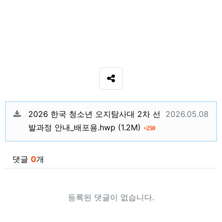
SNS 공유
관련자료
등록일
2026 한국 청소년 오지탐사대 2차 선
2026.05.08
파일크기
회 다운로드
발과정 안내_배포용.hwp
(1.2M)
250
댓글
0
개
등록된 댓글이 없습니다.