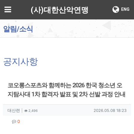
기
메뉴
(사)대한산악연맹
ENG
알림/소식
공지사항
코오롱스포츠와 함께하는 2026 한국 청소년 오
지탐사대 1차 합격자 발표 및 2차 선발 과정 안내
작성자 정보
작성
조회
작성일
대산련
2026.05.08 18:23
2,496
컨텐츠 정보
댓글
0