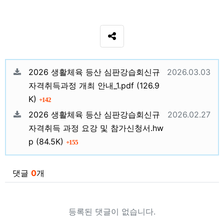
SNS 공유
관련자료
등록일
2026 생활체육 등산 심판강습회신규
2026.03.03
파일크기
자격취득과정 개최 안내_1.pdf
(126.9
회 다운로드
K)
142
등록일
2026 생활체육 등산 심판강습회신규
2026.02.27
자격취득 과정 요강 및 참가신청서.hw
파일크기
회 다운로드
p
(84.5K)
155
댓글
0
개
등록된 댓글이 없습니다.