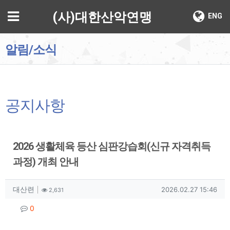
기
메뉴
(사)대한산악연맹
ENG
알림/소식
공지사항
2026 생활체육 등산 심판강습회(신규 자격취득
과정) 개최 안내
작성자 정보
작성
조회
작성일
대산련
2026.02.27 15:46
2,631
컨텐츠 정보
댓글
0