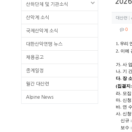
202
산하단체 및 기관소식
작성
산악계 소식
작
대산련
컨텐
댓
0
국제산악계 소식
본문
1.
우리 
대한산악연맹 뉴스
2.
이에 
채용공고
가
.
사 
중계일정
나
.
기 
다
.
장 
월간 대산련
(
집결지
라
.
모집
Alpine News
마
.
신청
바
.
연 
사. 신
신규 
보수 