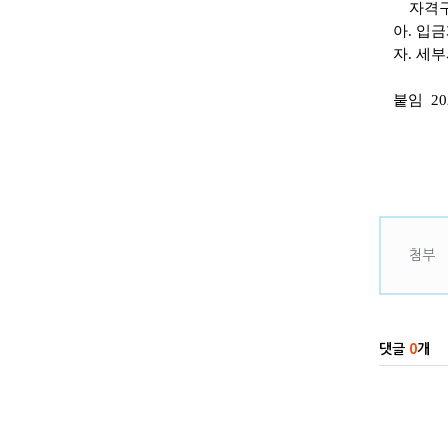
자격구
아.
입금
자.
세부
붙임 2
관련자
첨부
댓글
0
개