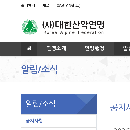
상단 네비
즐겨찾기
새글
08월 08일(토)
메인 메뉴
연맹소개
연맹행정
알
알림/소식
알림/소식
공지
공지사항