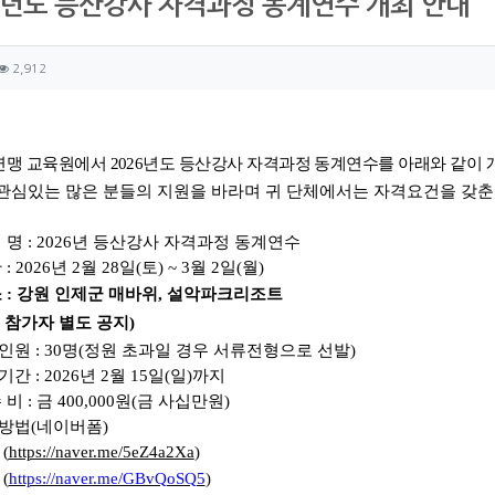
6년도 등산강사 자격과정 동계연수 개최 안내
자 정보
성
조회
2,912
츠 정보
글
연맹 교육원에서
2026
년도 등산강사 자격과정 동계연수를 아래와 같이
관심있는 많은 분들의 지원을 바라며 귀 단체에서는 자격요건을 갖춘
업 명
: 2026
년 등산강사 자격과정 동계연수
간
: 2026
년
2
월
28
일
(
토
) ~ 3월 2
일
(
월
)
소
:
강원 인제군 매바위
,
설악파크리조트
:
참가자 별도 공지
)
인원
: 30
명
(
정원 초과일 경우 서류전형으로 선발
)
기간
: 2026
년
2
월
15
일
(
일
)
까지
수 비
:
금
400,000
원
(
금 사십만원
)
청방법(네이버폼)
:
(
https://naver.me/5eZ4a2Xa
)
:
(
https://naver.me/GBvQoSQ5
)