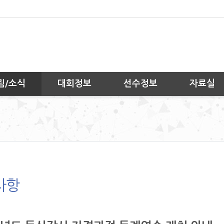
림/소식
대회정보
선수정보
자료실
사항