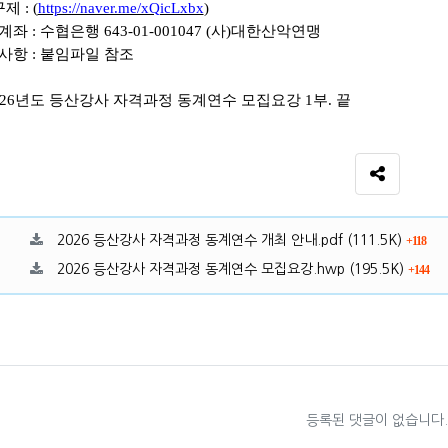
제 :
(
https://naver.me/xQicLxbx
)
계좌
:
수협은행
643-01-001047 (
사
)
대한산악연맹
사항
:
붙임파일 참조
026년도 등산강사 자격과정 동계연수 모집요강 1부. 끝
SNS 공유
료
파일크기
회 
2026 등산강사 자격과정 동계연수 개최 안내.pdf
(111.5K)
118
파일크기
회
2026 등산강사 자격과정 동계연수 모집요강.hwp
(195.5K)
144
등록된 댓글이 없습니다