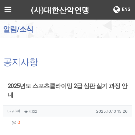
기
메뉴
(사)대한산악연맹
ENG
알림/소식
공지사항
2025년도 스포츠클라이밍 2급 심판 실기 과정 안
내
작성자 정보
작성
조회
작성일
대산련
2025.10.10 15:26
4,132
컨텐츠 정보
댓글
0