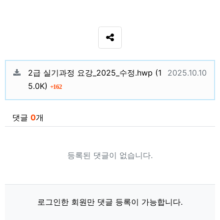
SNS 공유
관련자료
파일크기
등록일
2급 실기과정 요강_2025_수정.hwp
(1
2025.10.10
회 다운로드
5.0K)
162
댓글
0
개
등록된 댓글이 없습니다.
로그인한 회원만 댓글 등록이 가능합니다.