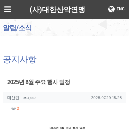
기
메뉴
(사)대한산악연맹
ENG
알림/소식
공지사항
2025년 8월 주요 행사 일정
작성자 정보
작성
조회
작성일
대산련
2025.07.29 15:26
4,553
컨텐츠 정보
댓글
0
본문