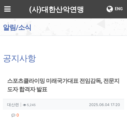
기
메뉴
(사)대한산악연맹
ENG
알림/소식
공지사항
스포츠클라이밍 미래국가대표 전임감독, 전문지
도자 합격자 발표
작성자 정보
작성
조회
작성일
대산련
2025.06.04 17:20
5,245
컨텐츠 정보
댓글
0