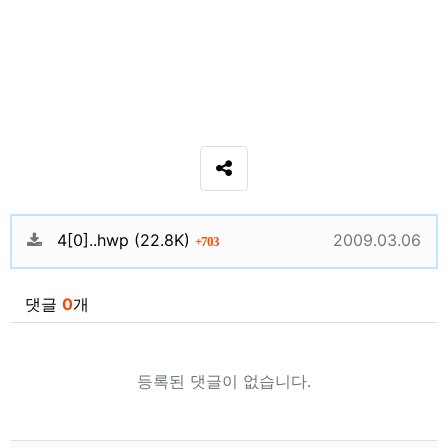
SNS 공유
관련자료
파일크기
회 다운로드
등록일
4[0]..hwp
(22.8K)
2009.03.06
703
댓글
0
개
등록된 댓글이 없습니다.