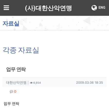
기
메뉴
(사)대한산악연맹
ENG
자료실
각종 자료실
업무 연락
작성자 정보
작성
조회
작성일
대한산악연맹
2009.03.06 18:35
6,854
컨텐츠 정보
댓글
0
본문
업무 연락