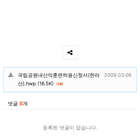
SNS 공유
관련자료
등록일
국립공원내산악훈련허용신청서(한라
2009.03.06
파일크기
회 다운로드
산).hwp
(16.5K)
540
댓글
0
개
등록된 댓글이 없습니다.