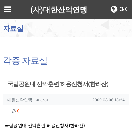
기
메뉴
(사)대한산악연맹
ENG
자료실
각종 자료실
국립공원내 산악훈련 허용신청서(한라산)
작성자 정보
작성
조회
작성일
대한산악연맹
2009.03.06 18:24
6,161
컨텐츠 정보
댓글
0
본문
국립공원내 산악훈련 허용신청서(한라산)