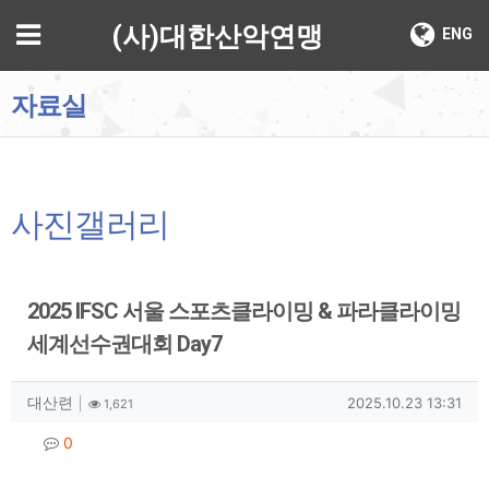
기
메뉴
(사)대한산악연맹
ENG
자료실
사진갤러리
2025 IFSC 서울 스포츠클라이밍 & 파라클라이밍
세계선수권대회 Day7
작성자 정보
작성
조회
작성일
대산련
2025.10.23 13:31
1,621
컨텐츠 정보
댓글
0