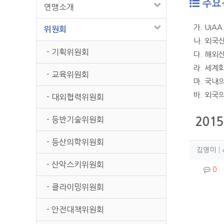
주요
연맹소개
가. UI
위원회
나. 외국
- 기획위원회
다. 해외
라. 세계
- 교육위원회
마. 국내
바. 외국
- 대외협력위원회
- 등반기술위원회
201
- 등산의학위원회
작성
작
김영미
- 산악스키위원회
컨텐
댓
0
- 클라이밍위원회
본문
- 안전대책위원회