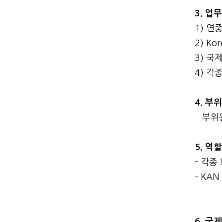
3. 업
1) 연
2) Ko
3) 국
4) 각
4. 부
부위원
5. 역
- 각
- KA
6. 국