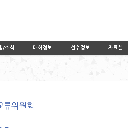
림/소식
대회정보
선수정보
자료실
교류위원회