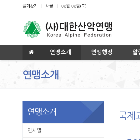
상단 네비
즐겨찾기
새글
08월 08일(토)
메인 메뉴
연맹소개
연맹행정
알
연맹소개
연맹소개
국제
인사말