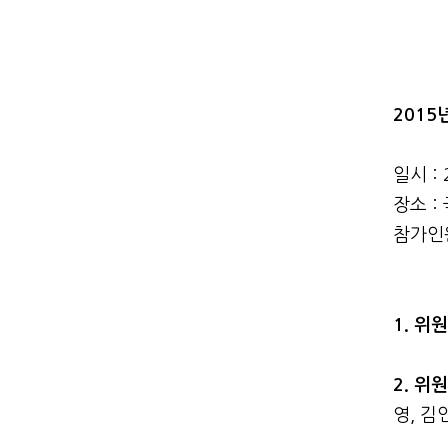
201
일시 :
장소 
참가인원
1. 위
2. 위
영, 김