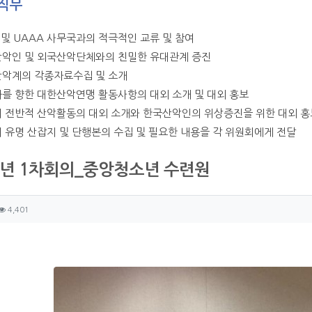
직무
AA 및 UAAA 사무국과의 적극적인 교류 및 참여
산악인 및 외국산악단체와의 친밀한 유대관계 증진
산악계의 각종자료수집 및 소개
화를 향한 대한산악연맹 활동사항의 대외 소개 및 대외 홍보
의 전반적 산악활동의 대외 소개와 한국산악인의 위상증진을 위한 대외 홍
의 유명 산잡지 및 단행본의 수집 및 필요한 내용을 각 위원회에게 전달
5년 1차회의_중앙청소년 수련원
자 정보
성
조회
4,401
츠 정보
글