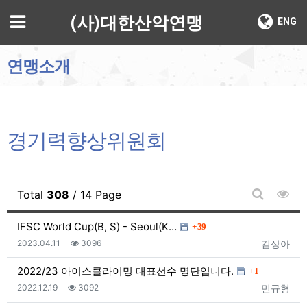
기
메뉴
(사)대한산악연맹
ENG
연맹소개
경기력향상위원회
조회
Total
308
/ 14 Page
게시판 검
댓글
IFSC World Cup(B, S) - Seoul(K…
39
등록일
조회
등록자
2023.04.11
3096
김상아
댓글
2022/23 아이스클라이밍 대표선수 명단입니다.
1
등록일
조회
등록자
2022.12.19
3092
민규형