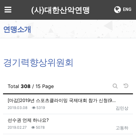
기
메뉴
(사)대한산악연맹
ENG
연맹소개
경기력향상위원회
날짜
Total
308
/ 15 Page
게시판 검
[마감]2019년 스포츠클라이밍 국제대회 참가 신청(9…
등록일
조회
등록자
2019.03.08
5319
김민상
선수권 언제 하나요?
등록일
조회
등록자
2019.02.27
5078
고동하