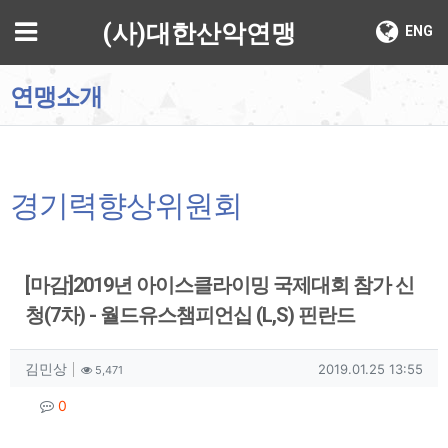
기
메뉴
(사)대한산악연맹
ENG
연맹소개
경기력향상위원회
[마감]2019년 아이스클라이밍 국제대회 참가 신
청(7차) - 월드유스챔피언십 (L,S) 핀란드
작성자 정보
작성
조회
작성일
김민상
2019.01.25 13:55
5,471
컨텐츠 정보
댓글
0