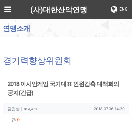
기
메뉴
(사)대한산악연맹
ENG
연맹소개
경기력향상위원회
2018 아시안게임 국가대표 인원감축 대책회의
공지(긴급)
작성자 정보
작성
조회
작성일
김민상
2018.07.06 14:20
4,478
컨텐츠 정보
댓글
0