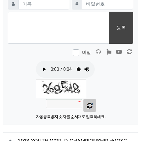
필수
필수
이름
비밀번호
등록
이모티콘
폰트어썸
동영상
새 
비밀
자동등록방지 숫자를 순서대로 입력하세요.
2018 YOUTH WORLD CHAMPIONSHIP -MOSC