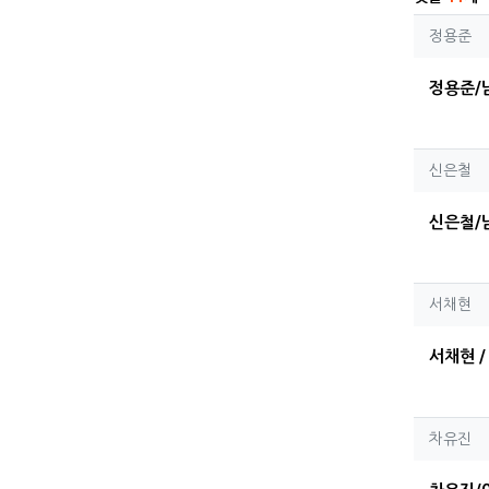
정용
정용준
정용준/
신은
신은철
신은철/
서채
서채현
서채현 / 
차유
차유진