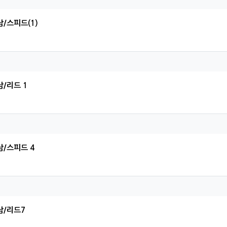
/스피드(1)
현님의 댓글
/리드 1
웅님의 댓글
남/스피드 4
범님의 댓글
남/리드7