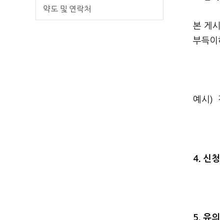
약도 및 연락처
본 게시
부득이
예시) 
4. 신
5. 유