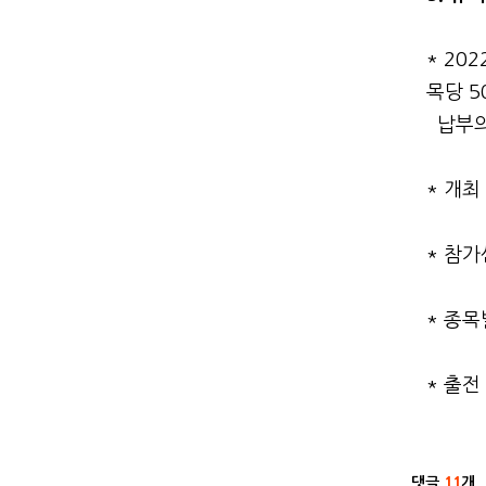
* 20
목당 5
납부의
* 개최
* 참
* 종목
* 출전
관련자
댓글
11
개