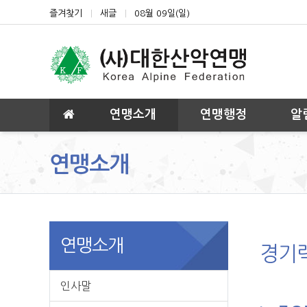
상단 네비
즐겨찾기
새글
08월 09일(일)
메인 메뉴
연맹소개
연맹행정
알
연맹소개
연맹소개
경기
인사말