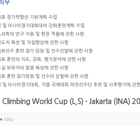
직무
대표 경기력향상 기본계획 수립
픽 및 아시아경기대회대비 강화훈련계획 수립
츠과학의 연구 지원 및 현장 적용에 관한 사항
지도자 육성 및 자질향상에 관한 사항
대표선수 훈련 참가 임원 및 선수선발에 관한 사항
대표 훈련의 지도, 감독, 평가분석에 관한 사항
소질 보유자의 발굴 육성에 관한 사항
대표 훈련 참가임원 및 선수의 상벌에 관한 사항
픽 및 아시아경기대회, 각종 국제대회 파견선수단 추천 및 사후평가에 관한
- Climbing World Cup (L,S) - Jakarta (INA) 2
자 정보
성
조회
3,552
츠 정보
글