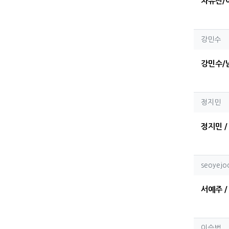
차유진/
강민
강민수
강민수/남
정지
정지민
정지민 / 
seoy
seoyejo
서예주 / 
이승
이승범