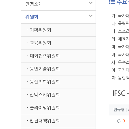
주요
연맹소개
가. 국가
위원회
나. 올림
- 기획위원회
다. 스포
라. 체육
- 교육위원회
마. 국가
바. 국가
- 대외협력위원회
사. 우수
- 등반기술위원회
아. 국가
자. 올림
- 등산의학위원회
IFSC 
- 산악스키위원회
- 클라이밍위원회
작성
작
민규형
컨텐
- 안전대책위원회
댓
0