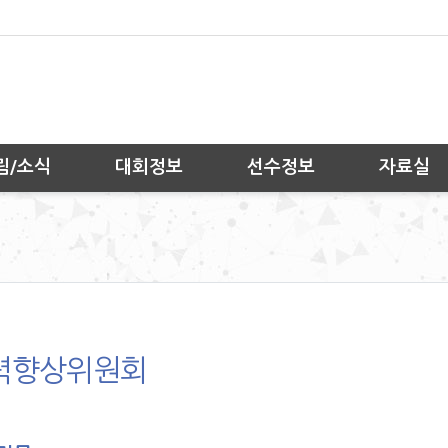
림/소식
대회정보
선수정보
자료실
력향상위원회