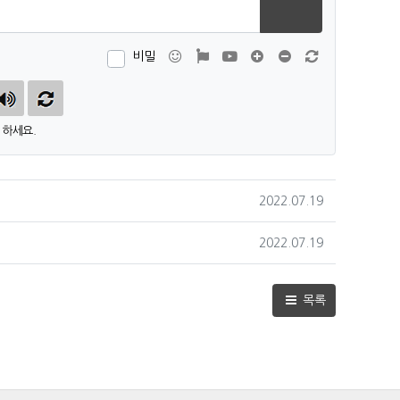
이모티콘
폰트어썸
동영상
댓글창 늘이기
댓글창 줄이기
새 댓글 작성
비밀
하세요.
작성일
2022.07.19
작성일
2022.07.19
목록