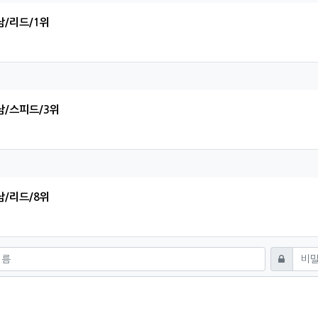
남/리드/1위
준님의 댓글
남/스피드/3위
훈님의 댓글
남/리드/8위
쓰기
비밀번호