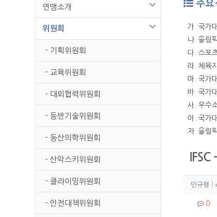
주요
연맹소개
가. 국가
위원회
나. 올림
- 기획위원회
다. 스포
라. 체육
- 교육위원회
마. 국가
바. 국가
- 대외협력위원회
사. 우수
- 등반기술위원회
아. 국가
자. 올림
- 등산의학위원회
IFSC 
- 산악스키위원회
- 클라이밍위원회
작성
작
민규형
컨텐
- 안전대책위원회
댓
0