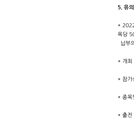
5. 유
* 20
목당 5
납부의
* 개최
* 참
* 종목
* 출전
관련자