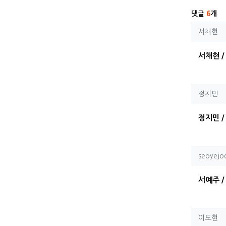
댓글
6
개
서채
서채현
서채현 / 
정지
정지민
정지민 / 
seoy
seoyejo
서예주 / 
이도
이도현