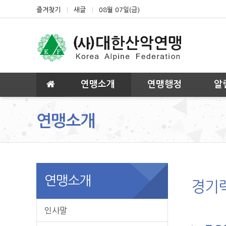
상단 네비
즐겨찾기
새글
08월 07일(금)
메인 메뉴
연맹소개
연맹행정
알
연맹소개
연맹소개
경기
인사말