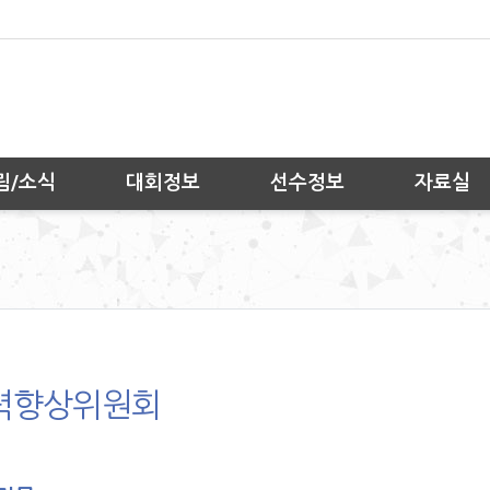
림/소식
대회정보
선수정보
자료실
력향상위원회