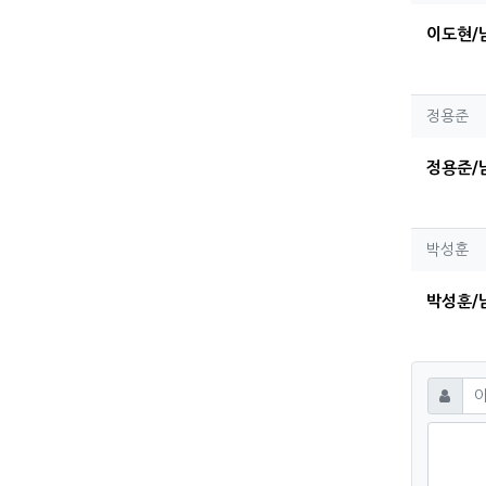
이도현/
정용
정용준
정용준/
박성
박성훈
박성훈/
댓글
필수
이름