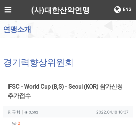
기
메뉴
(사)대한산악연맹
ENG
연맹소개
경기력향상위원회
IFSC - World Cup (B,S) - Seoul (KOR) 참가신청
추가접수
작성자 정보
작성
조회
작성일
민규형
2022.04.18 10:37
3,592
컨텐츠 정보
댓글
0