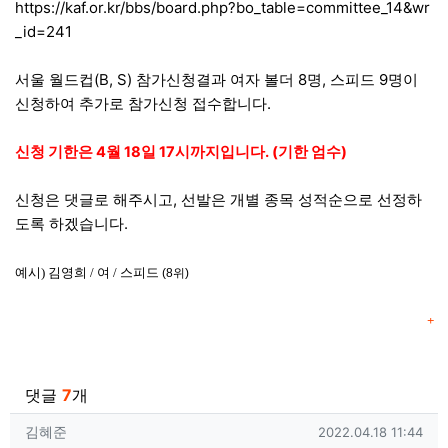
본문
https://kaf.or.kr/bbs/board.php?bo_table=committee_14&wr
_id=241
서울 월드컵(B, S) 참가신청결과 여자 볼더 8명, 스피드 9명이
신청하여 추가로 참가신청 접수합니다.
신청 기한은 4월 18일 17시까지입니다. (기한 엄수)
신청은 댓글로 해주시고, 선발은 개별 종목 성적순으로 선정하
도록 하겠습니다.
예시)
김영희 / 여 / 스피드
(8위)
댓
관련자료
댓글
7
개
김혜준님의 댓글
작성일
김혜준
2022.04.18 11:44