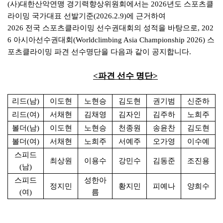
본문
(
사
)
대한산악연맹 경기력향상위원회에서는
2026년도 스포츠클
라이밍 국가대표 선발기준(2026.2.9)
에 근거하여
2026
전국 스포츠클라이밍 선수권대회의 성적을 바탕으로,
202
6
아시아선수권대회
(Worldclimbing Asia Championship
2026)
스
포츠클라이밍 파견 선수
명단을
다음과 같이 공지합니다
.
<파견
선수 명단
>
리드
(
남
)
이도현
노현승
김도현
권기범
신준하
리드
(
여
)
서채현
김채영
김자인
김주하
노희주
볼더
(
남
)
이도현
노현승
천종원
송윤찬
김도현
볼더
(
여
)
서채현
노희주
서예주
오가영
이수예
스피드
최상원
이용수
강민수
김동준
조진용
(
남
)
스피드
성한아
정지민
황지민
피예나
양희수
(
여
)
름