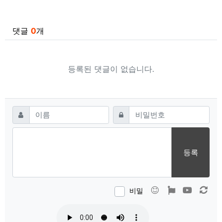
관련자료
댓글
0
개
등록된 댓글이 없습니다.
댓글쓰기
필수
필수
이름
비밀번호
등록
이모티콘
폰트어썸
동영상
새 
비밀