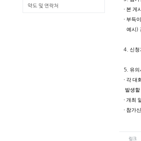
약도 및 연락처
·
본 게
·
부득이
예시
)
4.
신청
5.
유의
·
각 대
발생할
·
개최 
·
참가신
관련자
링크