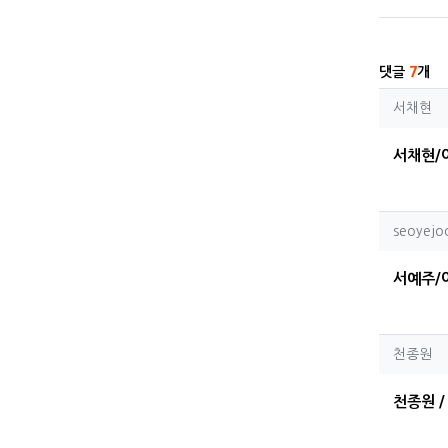
댓글
7
개
서채
서채현
서채현/
seoy
seoyejo
서예주/
천종
천종원
천종원 /