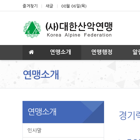
상단 네비
즐겨찾기
새글
08월 06일(목)
메인 메뉴
연맹소개
연맹행정
알
연맹소개
연맹소개
경기
인사말