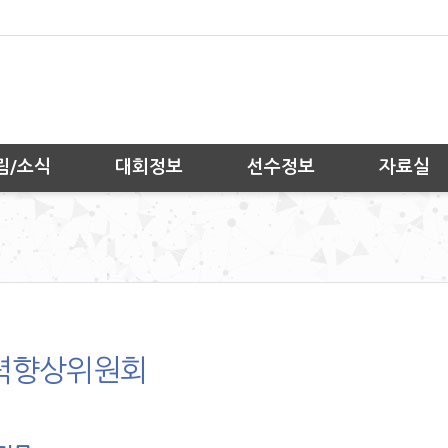
림/소식
대회정보
선수정보
자료실
력향상위원회