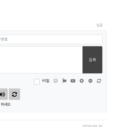
답글
필수
등록
이모티콘
폰트어썸
동영상
댓글창 늘이기
댓글창 줄이기
새 댓글 작성
비밀
하세요.
작성일
2024.03.15