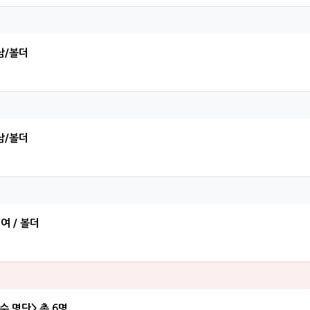
현님의 댓글
남/볼더
찬님의 댓글
남/볼더
인님의 댓글
 여 / 볼더
아님의 댓글
수 명단> 총 6명