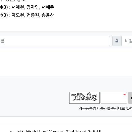
여(3) : 서채현, 김자인, 서예주
남(3) : 이도현, 천종원, 송윤찬
쓰기
비밀번호
고침
자동등록방지 숫자를 순서대로 입력
IFSC World Cup Wujiang 2024 참가 신청 안내