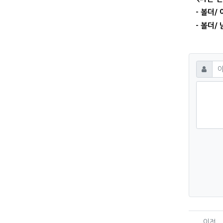
- 볼더/ 
- 볼더/ 
댓글
필수
이름
숫자음성듣기
새로
이전