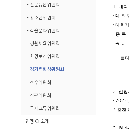
본문
- 전문등산위원회
1.
대회
·
대 회
- 청소년위원회
·
대회
- 학술문화위원회
·
종 목
·
쿼 터
:
- 생활체육위원회
- 환경보전위원회
볼
- 경기력향상위원회
- 선수위원회
2.
신청
- 심판위원회
· 2023
- 국제교류위원회
#
출전
연맹 CI 소개
3.
참가