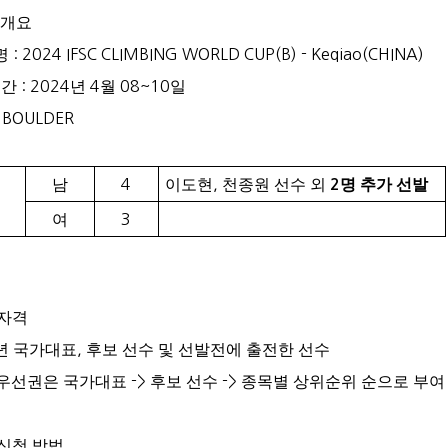
 개요
 명
: 2024 IFSC CLIMBING WORLD CUP(B) -
Keqiao
(CHINA)
기간
: 2024
년
4
월
08~10
일
: BOULDER
남
4
이도현
,
천종원 선수 외
명 추가 선발
2
더
여
3
자격
년 국가대표
,
후보 선수 및 선발전에 출전한 선수
 우선권은 국가대표
->
후보 선수
->
종목별 상위순위 순으로 부여
신청 방법