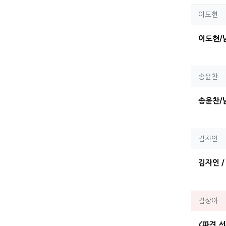
이도
이도현
이도현/
송윤
송윤찬
송윤찬/
김자
김자인
김자인 /
김상
김상아
<파견 선