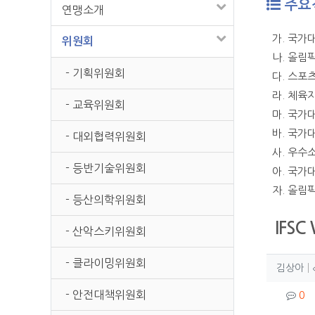
주요
연맹소개
가. 국가
위원회
나. 올림
- 기획위원회
다. 스포
라. 체육
- 교육위원회
마. 국가
바. 국가
- 대외협력위원회
사. 우수
- 등반기술위원회
아. 국가
자. 올림
- 등산의학위원회
IFSC
- 산악스키위원회
- 클라이밍위원회
작성
작
김상아
컨텐
- 안전대책위원회
댓
0