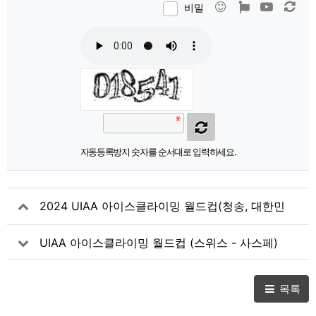
이모티콘
폰트어썸
동영상
새 
비밀
자동등록방지 숫자를 순서대로 입력하세요.
2024 UIAA 아이스클라이밍 월드컵(청송, 대한민
국) 파견선수 명단
UIAA 아이스클라이밍 월드컵 (스위스 - 사스페)
참가신청
목록