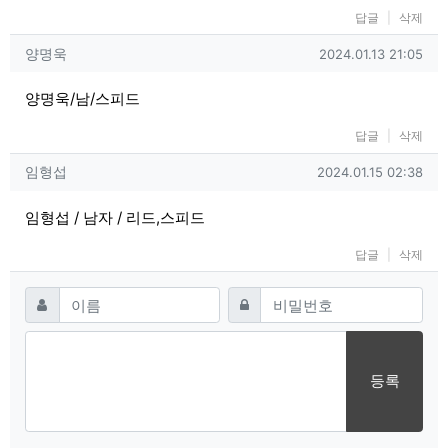
답글
삭제
양명욱님의 댓글
작성일
양명욱
2024.01.13 21:05
양명욱/남/스피드
답글
삭제
임형섭님의 댓글
작성일
임형섭
2024.01.15 02:38
임형섭 / 남자 / 리드,스피드
답글
삭제
댓글쓰기
필수
필수
이름
비밀번호
등록