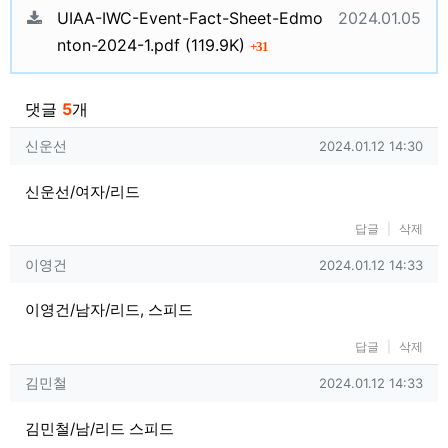
관련자료
등록일
UIAA-IWC-Event-Fact-Sheet-Edmo
2024.01.05
파일크기
회 다운로드
nton-2024-1.pdf
(119.9K)
31
댓글
5
개
신운선님의 댓글
작성일
신운선
2024.01.12 14:30
신운선/여자/리드
답글
삭제
이영건님의 댓글
작성일
이영건
2024.01.12 14:33
이영건/남자/리드, 스피드
답글
삭제
김민철님의 댓글
작성일
김민철
2024.01.12 14:33
김민철/남/리드 스피드