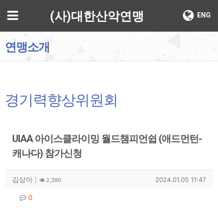
기
메뉴
(사)대한산악연맹
ENG
연맹소개
경기력향상위원회
UIAA 아이스클라이밍 월드챔피언쉽 (애드먼턴-
캐나다) 참가신청
작성자 정보
작성
조회
작성일
김상아
2024.01.05 11:47
2,390
컨텐츠 정보
댓글
0