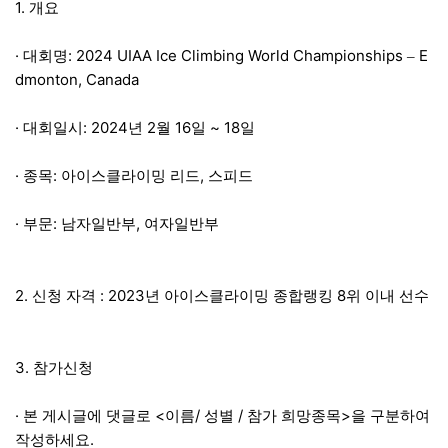
본문
1.
개요
·
: 2024 UIAA Ice Climbing World Championships
E
대회명
–
dmonton, Canada
·
: 2024
2
16
~ 18
대회일시
년
월
일
일
·
:
,
종목
아이스클라이밍 리드
스피드
·
:
,
부문
남자일반부
여자일반부
2.
: 2023
8
신청 자격
년 아이스클라이밍 종합랭킹
위 이내 선수
3.
참가신청
·
<
/
/
>
본 게시글에 댓글로
이름
성별
참가 희망종목
을 구분하여
.
작성하세요