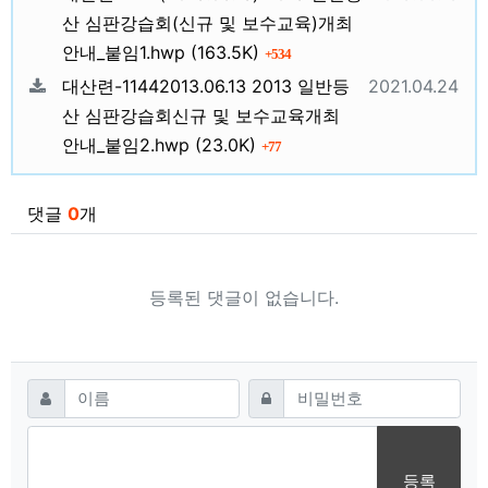
산 심판강습회(신규 및 보수교육)개최
파일크기
회 다운로드
안내_붙임1.hwp
(163.5K)
534
등록일
대산련-11442013.06.13 2013 일반등
2021.04.24
산 심판강습회신규 및 보수교육개최
파일크기
회 다운로드
안내_붙임2.hwp
(23.0K)
77
댓글
0
개
등록된 댓글이 없습니다.
댓글쓰기
필수
필수
이름
비밀번호
등록