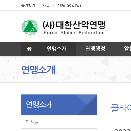
상단 네비
즐겨찾기
새글
08월 09일(일)
메인 메뉴
연맹소개
연맹행정
알
연맹소개
연맹소개
클라
인사말