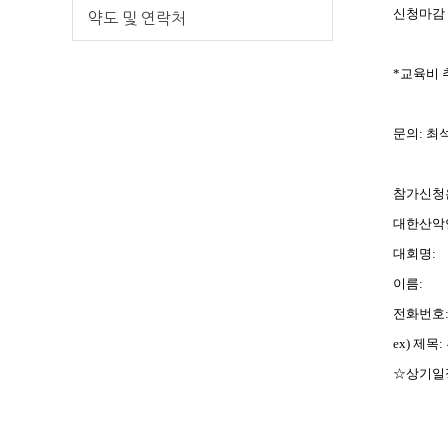
신청마감 :
약도 및 연락처
*교육비 
문의: 최석문
참가신청
대한산악연맹
대회명:
이름:
전화번호
ex) 제
☆상기일정
관련자