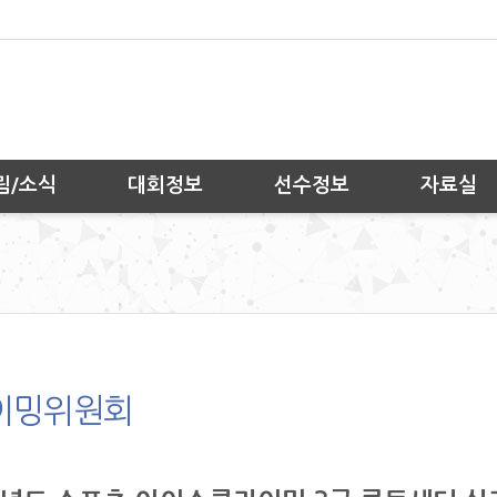
림/소식
대회정보
선수정보
자료실
이밍위원회