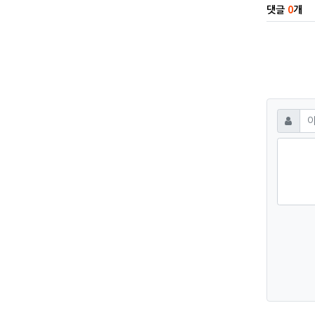
댓글
0
개
댓글
필수
이름
숫자음성듣기
새로