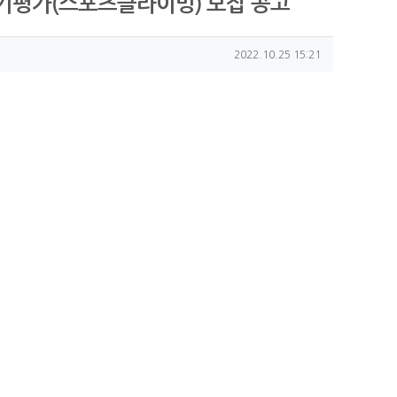
실기평가(스포츠클라이밍) 모집 공고
작성일
2022.10.25 15:21