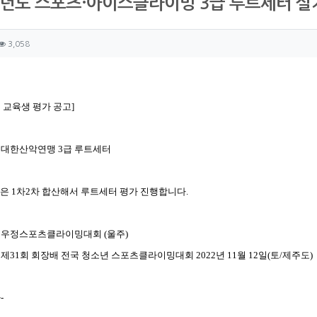
2년도 스포츠·아이스클라이밍 3급 루트세터 
자 정보
성
조회
3,058
츠 정보
글
 교육생 평가 공고]
: 대한산악연맹 3급 루트세터
은 1차2차 합산해서 루트세터 평가 진행합니다.
: 우정스포츠클라이밍대회 (울주)
: 제31회 회장배 전국 청소년 스포츠클라이밍대회 2022년 11월 12일(토/제주도)
-