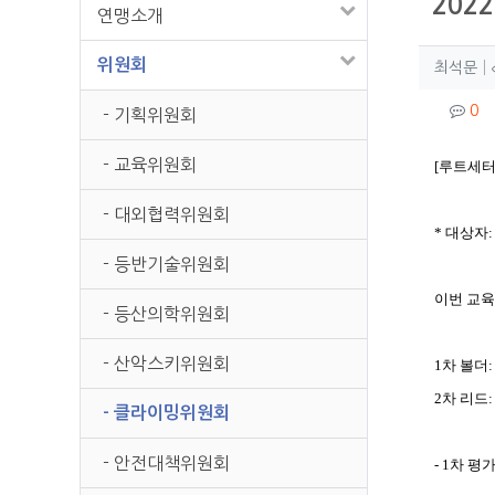
202
연맹소개
작성
위원회
작
최석문
컨텐
댓
0
- 기획위원회
본문
- 교육위원회
[루트세터
- 대외협력위원회
* 대상자
- 등반기술위원회
이번 교육
- 등산의학위원회
- 산악스키위원회
1차 볼더
2차 리드
- 클라이밍위원회
- 안전대책위원회
- 1차 평가