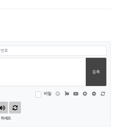
.
필수
등록
이모티콘
폰트어썸
동영상
댓글창 늘이기
댓글창 줄이기
새 댓글 작성
비밀
하세요.