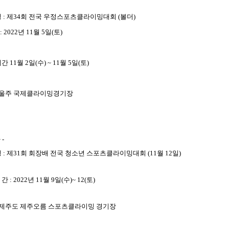
 명 : 제34회 전국 우정스포츠클라이밍대회 (볼더)
: 2022년 11월 5일(토)
 11월 2일(수) ~ 11월 5일(토)
소 : 울주 국제클라이밍경기장
 -
명
:
제
31
회 회장배 전국 청소년 스포츠클라이밍대회
(11
월
12
일
)
 간
: 2022
년
11
월
9
일
(
수
)~ 12
(
토
)
제주도 제주오름 스포츠클라이밍 경기장