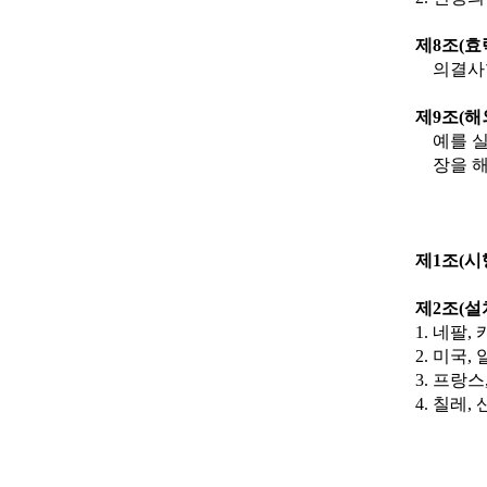
제
8
조
(
효
의결사
제
9
조
(
해
예를 
장을 
제
1
조
(
시
제
2
조
(
설
1.
네팔
,
2.
미국
,
3.
프랑스
4.
칠레
,
관련자