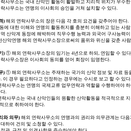
락사무소는 국내 산악인 활동이 활발하고 지리적 위치가 우수한
락사무소는 연맹의 이사회의 승인을 거쳐 설치할 수 있다
.
격
)
해외 연락사무소의 장은 다음 각 호의 요건을 갖추어야 한다
.
동에 대한 이해와 연맹의 활동취지를 충분히 이해하고 있는 사람
지역 산악계 동정에 해박하며 직무수행 능력과 외국어 구사능력이
한산악연맹 해외 연락사무소장으로써의 품위와 위신을 갖춘 사람
기
)
①
해외 연락사무소장의 임기는
4
년으로 하되
,
연임할 수 있다
락사무소장은 이사회의 동의를 얻어 회장이 임명한다
.
무
)
①
해외 연락사무소는 주재하는 국가의 산악 정보 및 자료 
다
.
이 경우 필요하다고 인정하는 경우에는 수시로 보고 할 수 있다
연락사무소는 연맹의 국제교류 업무연락과 역할을 수행하여야 하
한다
.
연락사무소는 국내 산악인들의 원활한 산악활동을 적극적으로 
적으로 취하여야 한다
.
리와 의무
)
해외 연락사무소의 연맹과의 권리와 의무관계는 다음
 대하여 건의 및 소청할 수 있다
.
 정관
,
규정 및 의결사항을 준수하여야 한다
.