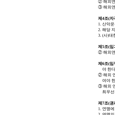
②
해외연
③
해외연
제
4
조
(
자
1.
산악운
2.
해당 
3. (
사
)
대
제
5
조
(
임
②
해외연
제
6
조
(
임
야 한
②
해외 
여야 
③
해외 
최우선
제
7
조
(
권
1.
연맹에
2.
연맹의