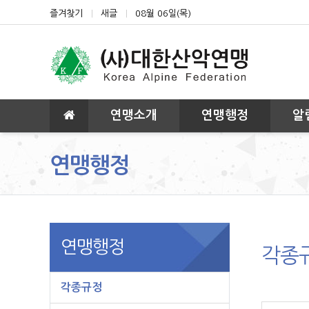
상단 네비
즐겨찾기
새글
08월 06일(목)
메인 메뉴
연맹소개
연맹행정
알
연맹행정
연맹행정
각종
각종규정