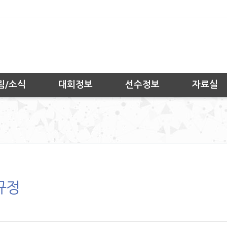
림/소식
대회정보
선수정보
자료실
규정