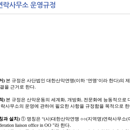
연락사무소 운영규정
거
)
본 규정은 사단법인 대한산악연맹
(
이하
‘
연맹
‘
이라 한다
)
의 제
의결을 근거로 한다
.
적
)
본 규정은 산악운동의 세계화
,
개방화
,
전문화에 능동적으로 
연락사무소의 운영에 관하여 필요한 사항을 규정함을 목적으로 
칭과 설치
)
①
명칭은
“(
사
)
대한산악연맹
○○
(
지역명
)
연락사무소
(
deration liaison office in OO ”
라 한다
.