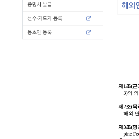
증명서 발급
해외
선수·지도자 등록
본문
동호인 등록
제
1
조
(
근
3)
의 
제
2
조
(
목
해외 
제
3
조
(
명
pine Fe