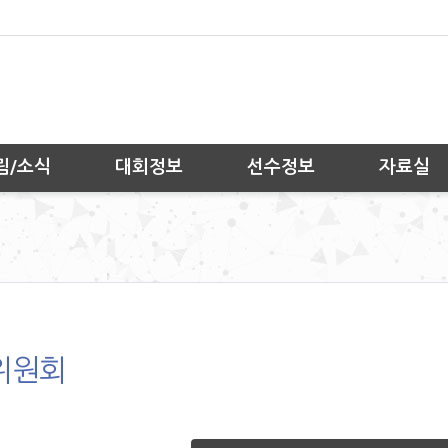
림/소식
대회정보
선수정보
자료실
위원회