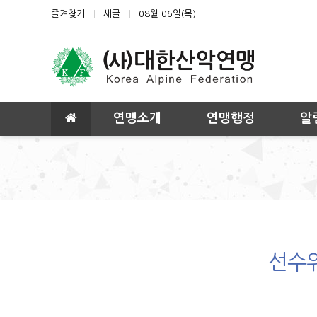
상단 네비
즐겨찾기
새글
08월 06일(목)
메인 메뉴
연맹소개
연맹행정
알
선수