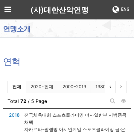
기
메뉴
(사)대한산악연맹
ENG
연맹소개
연혁
연혁 분류 목록
이전 분류
다음 
전체
2020~현재
2000~2019
1980~1999
19
조회
Total
72
/ 5 Page
게시판 검
날짜
2018
전국체육대회 스포츠클라이밍 여자일반부 시범종목
채택
자카르타-팔렘방 아시안게임 스포츠클라이밍 금·은·