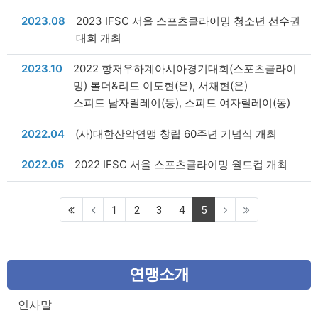
날짜
2023.08
2023 IFSC 서울 스포츠클라이밍 청소년 선수권
대회 개최
날짜
2023.10
2022 항저우하계아시아경기대회(스포츠클라이
밍) 볼더&리드 이도현(은), 서채현(은)
스피드 남자릴레이(동), 스피드 여자릴레이(동)
날짜
2022.04
(사)대한산악연맹 창립 60주년 기념식 개최
날짜
2022.05
2022 IFSC 서울 스포츠클라이밍 월드컵 개최
(current)
1
2
3
4
5
연맹소개
인사말