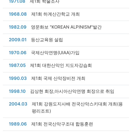
날짜
1971.08
제1회 학술조사
날짜
1968.08
제1회 하계산간학교 개최
날짜
1982.09
영문화보 "KOREAN ALPINISM"발간
날짜
2009.01
등산교육원 설립
날짜
1970.06
국제산악연맹(UIAA)가입
날짜
1987.05
제1회 대한산악인 지도자강습회
날짜
1990.03
제1회 국제 산악장비전 개최
날짜
1998.10
김상현 회장,아시아산악연맹 회장으로 취임
날짜
2004.03
제1회 강원도지사배 전국산악스키대회 개최(용
평리조트)
날짜
1989.06
제1회 전국산악구조대 합동훈련