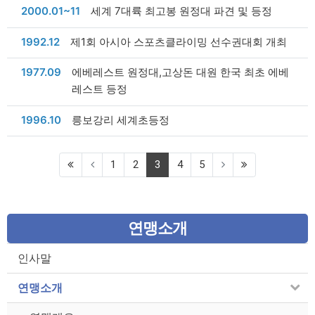
날짜
2000.01~11
세계 7대륙 최고봉 원정대 파견 및 등정
날짜
1992.12
제1회 아시아 스포츠클라이밍 선수권대회 개최
날짜
1977.09
에베레스트 원정대,고상돈 대원 한국 최초 에베
레스트 등정
날짜
1996.10
릉보강리 세계초등정
(current)
1
2
3
4
5
연맹소개
인사말
연맹소개