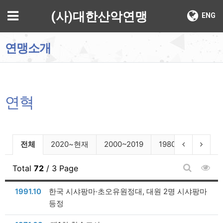
기
메뉴
(사)대한산악연맹
ENG
연맹소개
연혁
연혁 분류 목록
이전 분류
다음 
전체
2020~현재
2000~2019
1980~1999
19
조회
Total
72
/ 3 Page
게시판 검
날짜
1991.10
한국 시샤팡마·초오유원정대, 대원 2명 시샤팡마
등정