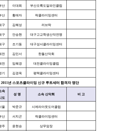
부산
이대희
부산오륙도알파인클럽
부산
황애자
락클라이밍센터
대구
김혜성
러브락
대구
안승현
대구고교학생산악연맹
대구
조기동
대구성서클라이밍센터
대전
김민서
한돌산악회
대전
임혜경
대전클라이밍클럽
경기
김경옥
평택클라이밍센타
2011년 스포츠클라이밍 신규 루트세터 합격자 명단
소속
성 명
소속 산악회
비 고
시도
서울
박준규
시에라아웃도어클럽
부산
서치곤
락클라이밍센터
광주
윤현승
상무암장