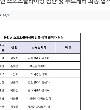
1년 스포츠클라이밍 심판 및 루트세터 최종 합
자 정보
성
조회
14,631
츠 정보
글
2011년 스포츠클라이밍 신규 심판 합격자 명단
소속
성 명
소속 산악회
비 고
시도
서울
심동환
서울클라이밍클럽
부산
손희연
부산클라이머스
대구
노남희
뫼사랑산악회
인천
신춘예
인천클라이밍센타
울산
박경신
현대자동차산악회
충남
이한용
아산클라이밍연합회
부산
김대홍
동의공고OB산악회