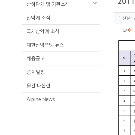
201
산하단체 및 기관소식
작성
산악계 소식
작
대산련
컨텐
댓
0
국제산악계 소식
본문
대한산악연맹 뉴스
채용공고
No
중계일정
1
2
월간 대산련
3
Alpine News
4
5
6
7