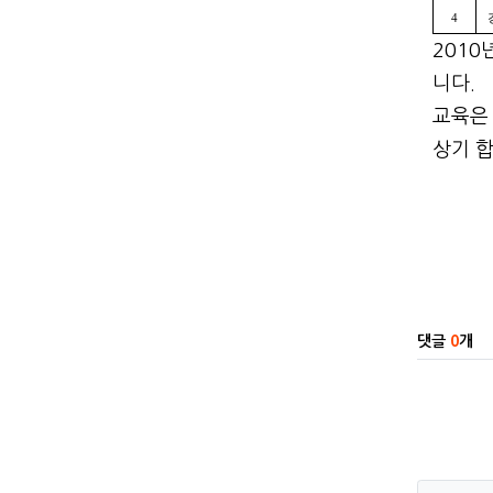
4
201
니다.
교육은 
상기 합
관련자
댓글
0
개