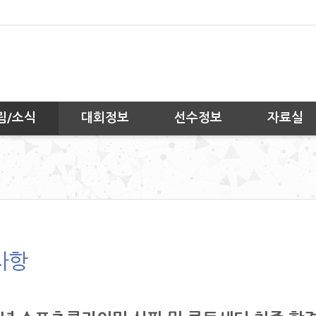
림/소식
대회정보
선수정보
자료실
사항