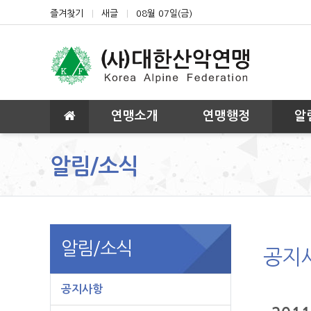
상단 네비
즐겨찾기
새글
08월 07일(금)
메인 메뉴
연맹소개
연맹행정
알
알림/소식
알림/소식
공지
공지사항