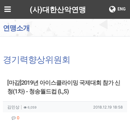
기
메뉴
(사)대한산악연맹
ENG
연맹소개
경기력향상위원회
[마감]2019년 아이스클라이밍 국제대회 참가 신
청(1차) - 청송월드컵 (L,S)
작성자 정보
작성
조회
작성일
김민상
2018.12.19 18:58
6,059
컨텐츠 정보
댓글
0