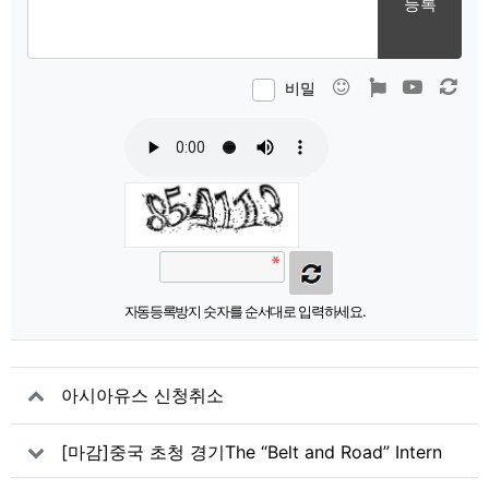
등록
이모티콘
폰트어썸
동영상
새 
비밀
자동등록방지 숫자를 순서대로 입력하세요.
아시아유스 신청취소
[마감]중국 초청 경기The “Belt and Road” Intern
ational Climbing Master Tournament(Leye, Gu