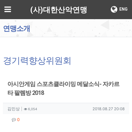
기
메뉴
(사)대한산악연맹
ENG
연맹소개
경기력향상위원회
아시안게임 스포츠클라이밍 메달소식- 자카르
타 팔렘방 2018
작성자 정보
작성
조회
작성일
김민상
2018.08.27 20:08
6,054
컨텐츠 정보
댓글
0