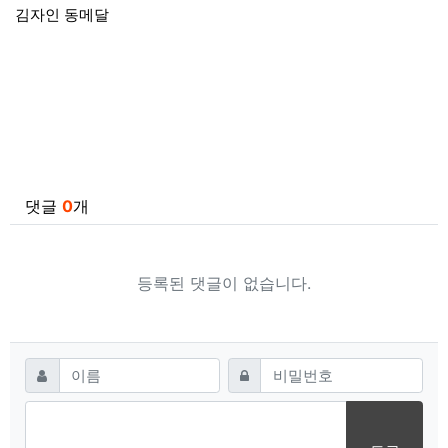
김자인 동메달
관련자료
댓글
0
개
등록된 댓글이 없습니다.
댓글쓰기
필수
필수
이름
비밀번호